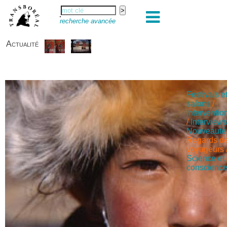
recherche avancée
Actualité
Festivals e
salons
/
Interventio
/
Interview
Nouveauté
Regards d
voyageurs
Science et
conscienc