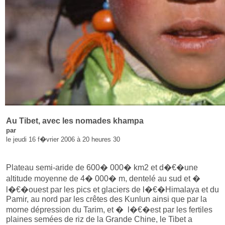
Au Tibet, avec les nomades khampa
par
le jeudi 16 f�vrier 2006 à 20 heures 30
Plateau semi-aride de 600� 000� km2 et d�€�une
altitude moyenne de 4� 000� m, dentelé au sud et �
l�€�ouest par les pics et glaciers de l�€�Himalaya et du
Pamir, au nord par les crêtes des Kunlun ainsi que par la
morne dépression du Tarim, et � l�€�est par les fertiles
plaines semées de riz de la Grande Chine, le Tibet a