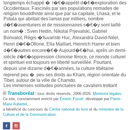
longtemps échappé � l�€�appétit d�€�exploration des
Occidentaux. Fascinés par ses populations nomades de
religion bouddhiste ainsi que par sa capitale, Lhasa, et le
Potala qui abritait des lamas par milliers, nombre
d�€�aventuriers et de missionnaires s�€�y sont taillé
un nom� : Sven Hedin, Nikolaï Prjevalski, Gabriel
Bonvalot, Régis-�‰variste Huc, Alexandra David-Néel,
Henri d�€�Ollone, Ella Maillart, Heinrich Harrer et bien
d�€�autres encore�€� Aujourd�€�hui, après un demi-
siècle d�€�oppression chinoise féroce, ce monde culturel
et spirituel est toujours en liberté surveillée. Pourtant,
depuis une dizaine d�€�années, la culture tibétaine
reprend peu � peu ses droits au Kham, région orientale du
Tibet, autour de la ville de Chamdo.
Les immenses solitudes ponctuées de cavaliers trottant
dans la brume, de troupeaux de yacks esseulés et de tentes
©
Transboréal
:
tous droits réservés, 2006-2026.
Mentions légales
.
de nomades au milieu de pâturages isolés sont toujours
Ce site, constamment enrichi par
Émeric Fisset
, développé par
Pierre-
l� . Aux cols, les drapeaux � prières claquent � nouveau
Marie Aubertel
,
dans le vent et les monastères s�€�animent au son des
a bénéficié du concours du
Centre national du livre
et du
ministère de la
trompes et des tambours qui rythment les prières et les
Culture et de la Communication
.
danses de
tsam
. Dans leurs refuges d�€�hiver, �
l�€�abri du vent glacial, les nomades filent et tissent la