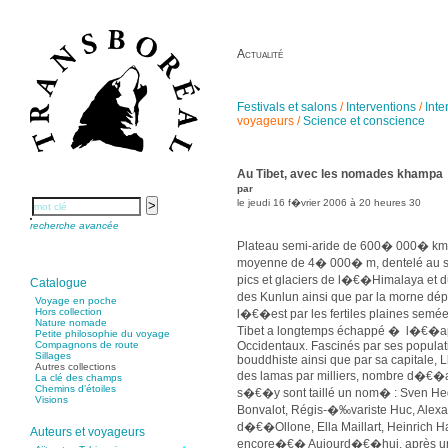
Actualité
Festivals et salons
/
Interventions
/
Inte
voyageurs
/
Science et conscience
Au Tibet, avec les nomades khampa
par
le jeudi 16 f�vrier 2006 à 20 heures 30
recherche avancée
Plateau semi-aride de 600� 000� km
moyenne de 4� 000� m, dentelé au s
pics et glaciers de l�€�Himalaya et du
Catalogue
des Kunlun ainsi que par la morne dép
Voyage en poche
Hors collection
l�€�est par les fertiles plaines semée
Nature nomade
Tibet a longtemps échappé � l�€�ap
Petite philosophie du voyage
Occidentaux. Fascinés par ses popula
Compagnons de route
Sillages
bouddhiste ainsi que par sa capitale, Lh
Autres collections
des lamas par milliers, nombre d�€�a
La clé des champs
Chemins d’étoiles
s�€�y sont taillé un nom� : Sven Hedi
Visions
Bonvalot, Régis-�‰variste Huc, Alexa
d�€�Ollone, Ella Maillart, Heinrich 
Auteurs et voyageurs
encore�€� Aujourd�€�hui, après u