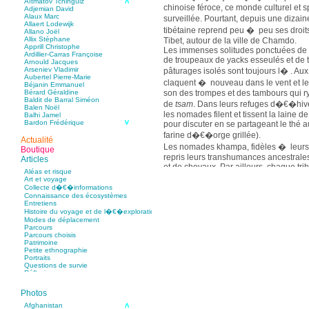
Aïtmatov Tchinguiz
chinoise féroce, ce monde culturel et spi
Adjemian David
Alaux Marc
surveillée. Pourtant, depuis une diza
Allaert Lodewijk
tibétaine reprend peu � peu ses droit
Allano Joël
Allix Stéphane
Tibet, autour de la ville de Chamdo.
Apprill Christophe
Les immenses solitudes ponctuées de c
Ardillier-Carras Françoise
de troupeaux de yacks esseulés et de 
Arnould Jacques
Arseniev Vladimir
pâturages isolés sont toujours l� . Au
Aubertel Pierre-Marie
claquent � nouveau dans le vent et 
Béjanin Emmanuel
son des trompes et des tambours qui ry
Bérard Géraldine
Baldit de Barral Siméon
de
tsam
. Dans leurs refuges d�€�hive
Balen Noël
les nomades filent et tissent la laine d
Balhi Jamel
Bardon Frédérique
pour discuter en se partageant le thé a
Barnagaud Jean-Yves
farine d�€�orge grillée).
Bastide Fabien
Actualité
Baudin Julie
Les nomades khampa, fidèles � leurs 
Boutique
Baujard Jacques
repris leurs transhumances ancestrale
Articles
Bazin Sylvain
et de chevaux. Par ailleurs, chaque tr
Bellanger Marc
Aléas et risque
monastère où, inlassablement, moines e
Bellec Hervé
Art et voyage
Belleville Régis
sacrés et font tourner les moulins � p
Collecte d�€�informations
Benestar Géraldine
Connaissance des écosystèmes
traditionnelle, pratiques religieuses et 
Benoist Yann
Entretiens
Bertrand Jordane
défenses contre la déculturation prog
Histoire du voyage et de l�€�exploration
Bertrandy Antoine
Modes de déplacement
Bezsonov Youri
Grand voyageur mais aussi photographe
Parcours
Bideau Michel-Cosme
Parcours choisis
Billard Yannick
Blanchard
s�€�est essayé au photor
Patrimoine
Blanchet Anne-Lise
d�€�abord aux hautes vallées savoyar
Petite ethnographie
Bluntzer Christophe
Portraits
les Pyrénées, le Pérou, la Chine et le 
Bobin Mathieu
Questions de survie
Boch Anne-Laure
françaises aux vallées reculées des A
Réflexions
Boch Julie
publié ses reportages dans
GEO
,
Terr
Boclet-Weller Robin
Boillot Henri
Grands Reportages
,
Le Monde
. Une d
Photos
Bonnem Éric
hiver comme en été, lui ont permis d�
Boudart Jean-Louis
Afghanistan