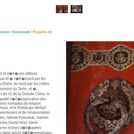
rviews
/
Nouveauté
/
Regards de
2 et d�€�une altitude
ud et � l�€�ouest par les
 Pamir, au nord par les crêtes
ression du Tarim, et �
s de riz de la Grande Chine, le
pétit d�€�exploration des
tions nomades de religion
asa, et le Potala qui abritait
venturiers et de missionnaires
n, Nikolaï Prjevalski, Gabriel
ndra David-Néel, Henri
Harrer et bien d�€�autres
n demi-siècle d�€�oppression