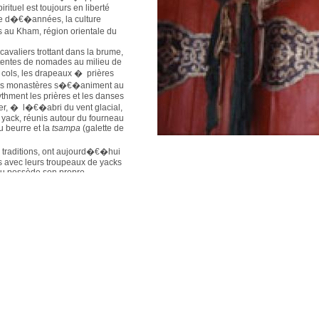
rituel est toujours en liberté
ine d�€�années, la culture
s au Kham, région orientale du
avaliers trottant dans la brume,
tentes de nomades au milieu de
x cols, les drapeaux � prières
les monastères s�€�animent au
thment les prières et les danses
r, � l�€�abri du vent glacial,
e yack, réunis autour du fourneau
u beurre et la
tsampa
(galette de
traditions, ont aujourd�€�hui
s avec leurs troupeaux de yacks
ibu possède son propre
t laïcs impriment des textes
rières. Grands espaces, vie
fêtes restent les meilleures
rammée.
 et réalisateur,
Louis-Marie
eportage en s�€�attaquant
des avant de partir explorer
Tibet oriental. Des montagnes
ndes et de l�€�Himalaya, il a
e sauvage
,
Trek Magazine
,
ouzaine de séjours au Tibet, en
€�approfondir sujets et