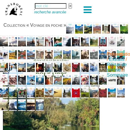
recherche avancée
Collection « Voyage en poche »
Présentati
/
Extraits
/
Revue de
presse
/
Sommaire