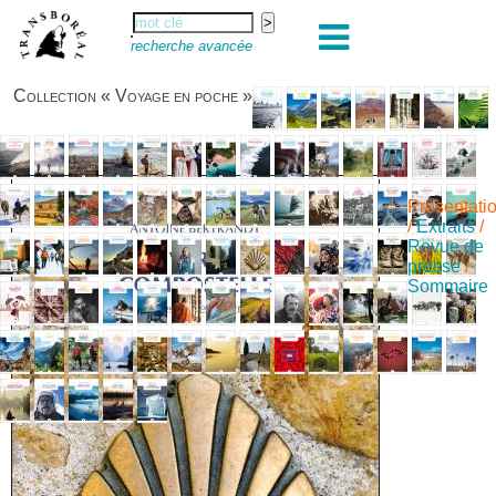
recherche avancée
Collection « Voyage en poche »
Présentati
/
Extraits
/
Revue de
presse
/
Sommaire