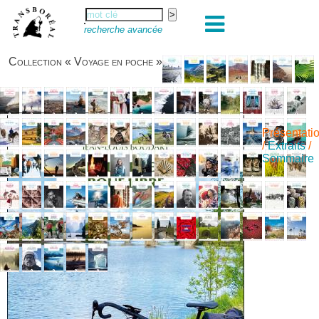
recherche avancée
Collection « Voyage en poche »
Présentati
/
Extraits
/
Sommaire