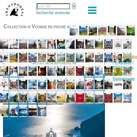
recherche avancée
Collection « Voyage en poche »
Présentati
/
Extraits
/
Revue de
presse
/
Sommaire