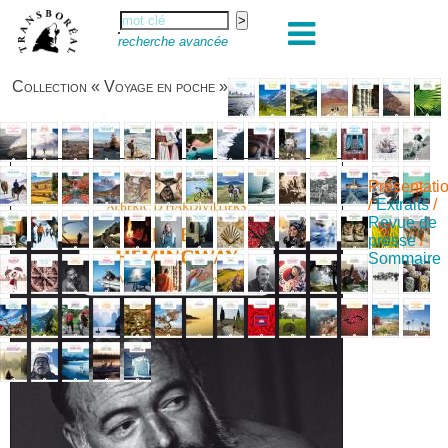
recherche avancée
Collection « Voyage en poche »
Présentati
/
Extraits
/
Revue de
presse
/
Sommaire