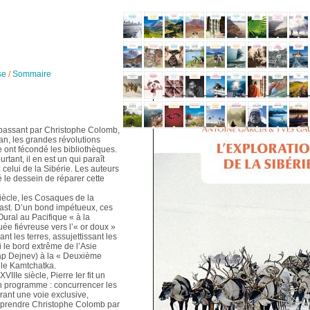
se
/
Sommaire
assant par Christophe Colomb,
, les grandes révolutions
 ont fécondé les bibliothèques.
rtant, il en est un qui paraît
: celui de la Sibérie. Les auteurs
 le dessein de réparer cette
siècle, les Cosaques de la
ast. D’un bond impétueux, ces
ural au Pacifique « à la
uée fiévreuse vers l’« or doux »
nt les terres, assujettissant les
ti le bord extrême de l’Asie
cap Dejnev) à la « Deuxième
 le Kamtchatka.
IIIe siècle, Pierre Ier fit un
n programme : concurrencer les
ant une voie exclusive,
 « prendre Christophe Colomb par