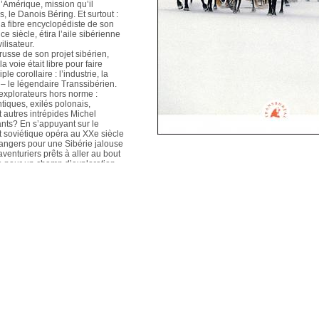
l’Amérique, mission qu’il
le Danois Béring. Et surtout :
 la fibre encyclopédiste de son
e siècle, étira l’aile sibérienne
ilisateur.
usse de son projet sibérien,
a voie était libre pour faire
le corollaire : l’industrie, la
r – le légendaire Transsibérien.
’explorateurs hors norme :
iques, exilés polonais,
et autres intrépides Michel
fants? En s’appuyant sur le
at soviétique opéra au XXe siècle
dangers pour une Sibérie jalouse
aventuriers prêts à aller au bout
ne pour un champ d’exploration
onse à ces mots prémonitoires
ala
: « Que reste-t-il à l’homme
xplorer en pionnier ? Il lui reste
auteurs n’ont pas choisi le
récit dans les pas
oïques. Un récit qui s’abreuve
primés russes, souvent inédits.