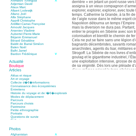
Aïtmatov Tchinguiz
derrière » en jetant un pont russe vers 
Adjemian David
assigna à un vieux compagnon d’armes, 
Alaux Marc
explorer, explorer, explorer, avec toute
Allaert Lodewijk
Allano Joël
temps. Catherine la Grande, à la fin de c
Allix Stéphane
de l’aigle russe dans le même esprit civ
Apprill Christophe
Napoléon détourna un temps l’Empire r
Ardillier-Carras Françoise
mais la diversion ne dura pas. Partant, l
Arnould Jacques
Arseniev Vladimir
entrer le progrès en Sibérie avec son trip
Aubertel Pierre-Marie
colonisation et bientôt le chemin de fe
Béjanin Emmanuel
Cela ne put se faire sans une légion d
Bérard Géraldine
bagnards décembristes, savants romant
Baldit de Barral Siméon
Balen Noël
anarchistes, agents du tsar, militaires 
Balhi Jamel
Strogoff. La Sibérie de nos livres d’en
Bardon Frédérique
goulag et le gigantisme industriel, l’Ét
Barnagaud Jean-Yves
Bastide Fabien
une exploitation intensive, grosse de 
Actualité
Baudin Julie
de sa virginité. Dès lors une pléiade d’
Boutique
Baujard Jacques
d’eux-mêmes prirent la terre sibérien
Articles
Bazin Sylvain
de leurs propres limites comme en rép
Bellanger Marc
Aléas et risque
Bellec Hervé
de V. Arséniev, l’auteur de
Dersou Ouz
Art et voyage
Belleville Régis
quand il n’y a plus rien à découvrir, à e
Collecte d�€�informations
Benestar Géraldine
Connaissance des écosystèmes
l’exploit. »
Benoist Yann
Entretiens
Pour peindre cette histoire épique, les 
Bertrand Jordane
Histoire du voyage et de l�€�exploration
Bertrandy Antoine
genre monographique mais le mode du 
Modes de déplacement
Bezsonov Youri
d’explorateurs tous différents, tous hér
Parcours
Bideau Michel-Cosme
aux premières sources : archives ou im
Parcours choisis
Billard Yannick
Patrimoine
Blanchet Anne-Lise
Petite ethnographie
Bluntzer Christophe
Portraits
Bobin Mathieu
Questions de survie
Boch Anne-Laure
Réflexions
Boch Julie
Boclet-Weller Robin
Boillot Henri
Photos
Bonnem Éric
Boudart Jean-Louis
Afghanistan