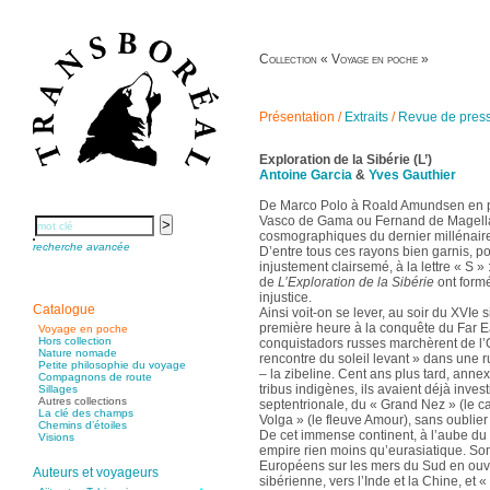
Collection « Voyage en poche »
Présentation
/
Extraits
/
Revue de pres
Exploration de la Sibérie (L’)
Antoine Garcia
&
Yves Gauthier
De Marco Polo à Roald Amundsen en p
Vasco de Gama ou Fernand de Magellan
cosmographiques du dernier millénaire
recherche avancée
D’entre tous ces rayons bien garnis, pou
injustement clairsemé, à la lettre « S » 
de
L’Exploration de la Sibérie
ont formé
injustice.
Catalogue
Ainsi voit-on se lever, au soir du XVIe 
première heure à la conquête du Far E
Voyage en poche
Hors collection
conquistadors russes marchèrent de l’O
Nature nomade
rencontre du soleil levant » dans une r
Petite philosophie du voyage
– la zibeline. Cent ans plus tard, annexa
Compagnons de route
tribus indigènes, ils avaient déjà inves
Sillages
Autres collections
septentrionale, du « Grand Nez » (le 
La clé des champs
Volga » (le fleuve Amour), sans oublier
Chemins d’étoiles
De cet immense continent, à l’aube du XV
Visions
empire rien moins qu’eurasiatique. So
Européens sur les mers du Sud en ouvr
Auteurs et voyageurs
sibérienne, vers l’Inde et la Chine, et