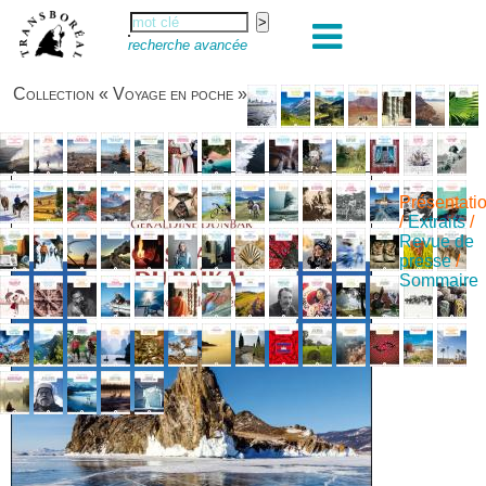
recherche avancée
Collection « Voyage en poche »
Présentati
/
Extraits
/
Revue de
presse
/
Sommaire