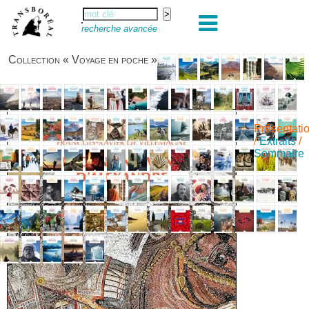
recherche avancée
Collection « Voyage en poche »
Présentati
/
Extraits
/
Sommaire