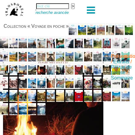
recherche avancée
Collection « Voyage en poche »
Présentati
/
Extraits
/
Revue de
presse
/
Sommaire