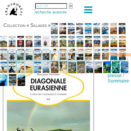
recherche avancée
Collection « Sillages »
Présentati
/
Extraits
/
Photos
/
Revue de
presse
/
Sommaire