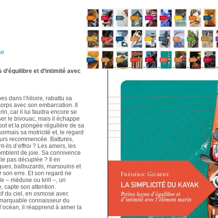
se
 d’équilibre et d’intimité avec
es dans l’hiloire, rabattu sa
t corps avec son embarcation. Il
n, car il lui faudra encore se
ser le bivouac, mais il échappe
apot et la plongée régulière de sa
sormais sa motricité et, le regard
jours recommencée. Battures,
-ils d’effroi ? Les amers, les
 comblent de joie. Sa connivence
le pas décuplée ? Il en
ques, balbuzards, marsouins et
r son erre. Et son regard ne
e – méduse ou krill –, un
, capte son attention.
ntif du ciel, en osmose avec
 remarquable connaisseur du
r l’océan, il réapprend à aimer la