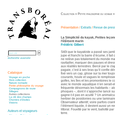
Collection « Petite philosophie du voyage »
Présentation
/
Extraits
/
Revue de pres
La Simplicité du kayak, Petites leçons
l’élément marin
Frédéric Gilbert
Sitôt que le kayakiste a passé ses jamb
jupe et franchi la barre d’écume, il fai
recherche avancée
ne relève pas totalement du monde mari
ravitailler, marquer des pauses et dres
aux réalités terrestres. Bercé par le cl
pagaie, c’est à ses bras qu’il confie dé
Catalogue
fixé vers un cap, glisse sur la mer tou
courants, houle et vagues le remplissent
Voyage en poche
Hors collection
golfes, les îles et les promontoires le
Nature nomade
avec le monde aquatique n’en serait-el
Petite philosophie du voyage
fréquente désormais les habitants – al
Compagnons de route
phoques –, dont il s’approche lancé su
Sillages
Autres collections
gagne-t-il pas en acuité ? Un animalcul
La clé des champs
herbier de posidonies ou une laminaire
Chemins d’étoiles
Observateur attentif, voire parfois crai
Visions
l’élément liquide, il devient aussi un
littoral. Fouetté par le vent, ballotté pa
Auteurs et voyageurs
terre.