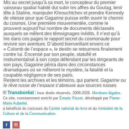
Mis au secret jusqu’à sa mort, le concepteur du premier
vaisseau spatial habité dut subir les affres du Goulag, tenir
tête à Staline, manipuler Khrouchtchev et prendre Kennedy
de vitesse pour que Gagarine puisse enfin ouvrir le chemin
du cosmos. Une première mouvementée, comme le
prouvent aujourd’hui nombre de documents déclassés
auxquels se mêlent des témoignages inédits. Il n’est qu’à
lire dans ces pages le rapport secret du cosmonaute pour
revivre son aventure. D’abord bienveillant envers ce
« Colomb de l’espace », le destin se retournera finalement
contre lui. Encensé par son peuple, statufié et
instrumentalisé à son corps défendant par les dirigeants de
son pays, Gagarine périra dans des circonstances
dramatiques où se mêleront le mystère, la fatalité et la
coupable négligence de ses pairs.
Restent les archives et les témoins, qui parlent.
Gagarine ou
le rêve russe de l’espace
s’abreuve aux sources russes
originales et réunit en un récit épique des pièces inconnues,
©
Transboréal
:
tous droits réservés, 2006-2026.
Mentions légales
.
introuvables ou dispersées.
Ce site, constamment enrichi par
Émeric Fisset
, développé par
Pierre-
Marie Aubertel
,
En coédition avec :
Ginkgo (ISBN 978-2-84679-483-1)
a bénéficié du concours du
Centre national du livre
et du
ministère de la
Avec une
introduction
par :
Pierre-François Mouriaux
Culture et de la Communication
.
« Plus de soixante ans après son vol historique, le 12 avril 1961, et plus
de cinquante-cinq ans après sa disparition accidentelle, le 27 mars 1968,