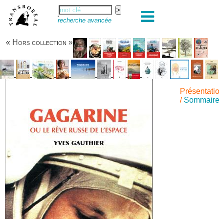
recherche avancée
« Hors collection »
Présentati
/
Sommair