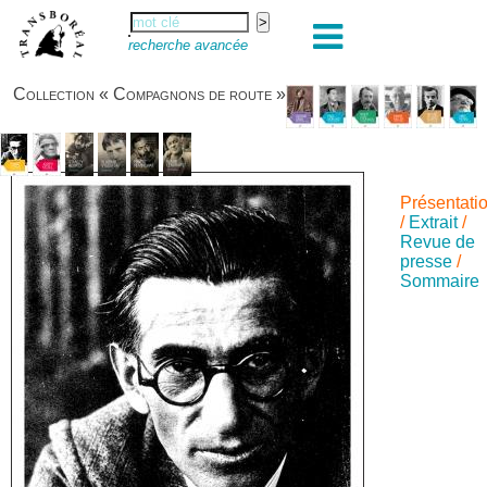
recherche avancée
Collection « Compagnons de route »
Présentati
/
Extrait
/
Revue de
presse
/
Sommaire