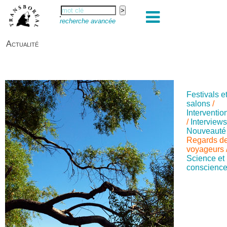
recherche avancée
Actualité
Festivals e
salons
/
Interventio
/
Interview
Nouveauté
Regards d
voyageurs
Science et
conscienc