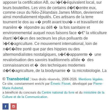
apposer la certification AB, ou l�€�équivalent local, sur
leurs bouteilles. Les vins de certains d�€�entre eux,
comme ceux du Néo-Zélandais James Milton, deviennent
ainsi mondialement réputés. Ces artisans de la terre
tournent le dos au «� profit avant tout� » et travaillent de
manière � répondre au défi � la fois sanitaire et
environnemental auquel nous faisons face �€“ la viticulture
étant l�€�un des secteurs les plus polluants de
l�€�agriculture. Ce mouvement international, loin de
n�€�être porté que par des hippies ou des
altermondialistes nostalgiques, s�€�apparente � une
revalorisation des savoirs traditionnels alliée � des
connaissances et � des techniques modernes
d�€�agriculture, de la biodynamie � la microbiologie. La
viticulture biologique� : mariage de l�€�art et de la
©
Transboréal
:
tous droits réservés, 2006-2026.
Mentions légales
.
technique au service de la nature et de la qualité� ?
Ce site, constamment enrichi par
Émeric Fisset
, développé par
Pierre-
Marie Aubertel
,
Après des études de droit de l�€�environnement et
a bénéficié du concours du
Centre national du livre
et du
ministère de la
d�€�ingénierie touristique durable,
Olivia Sinet
est partie
Culture et de la Communication
.
seule, pendant un an, � la rencontre des pionniers de la
viticulture biologique. Des terres arides qui voient naître le