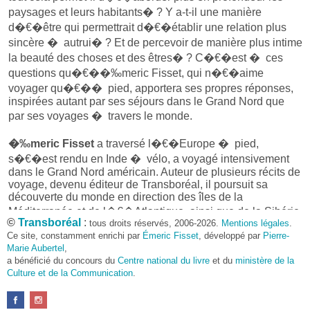
paysages et leurs habitants� ? Y a-t-il une manière
d�€�être qui permettrait d�€�établir une relation plus
sincère � autrui� ? Et de percevoir de manière plus intime
la beauté des choses et des êtres� ? C�€�est � ces
questions qu�€��‰meric Fisset, qui n�€�aime
voyager qu�€�� pied, apportera ses propres réponses,
inspirées autant par ses séjours dans le Grand Nord que
par ses voyages � travers le monde.
�‰meric Fisset
a traversé l�€�Europe � pied,
s�€�est rendu en Inde � vélo, a voyagé intensivement
dans le Grand Nord américain. Auteur de plusieurs récits de
voyage, devenu éditeur de Transboréal, il poursuit sa
découverte du monde en direction des îles de la
Méditerranée et de l�€�Atlantique, ainsi que de la Sibérie.
©
Transboréal
:
tous droits réservés, 2006-2026.
Mentions légales
.
Ce site, constamment enrichi par
Émeric Fisset
, développé par
Pierre-
Marie Aubertel
,
En savoir davantage sur :
Émeric Fisset
a bénéficié du concours du
Centre national du livre
et du
ministère de la
Culture et de la Communication
.
Livre de l’intervenant en rapport avec cette
conférence :
Ivresse de la marche (L’), Petit manifeste en faveur du