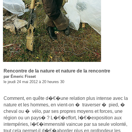
Rencontre de la nature et nature de la rencontre
par Émeric Fisset
le jeudi 24 mai 2012 à 20 heures 30
Comment, en quête d�€�une relation plus intense avec la
nature et les hommes, en vient-on � traverser � pied, �
cheval ou � vélo, par ses propres moyens et forces, une
région ou un pays� ? L�€�effort, l�€�exposition aux
intempéries, l�€�immensité vaincue par sa seule volonté,
tout cela permet-il d�€�aborder plus en profondeur les