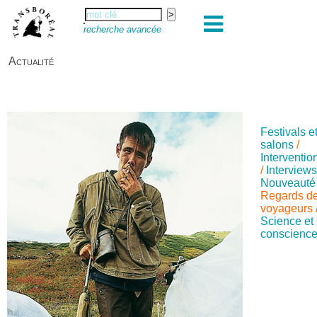
recherche avancée
Actualité
Festivals e
salons
/
Interventio
/
Interview
Nouveauté
Regards d
voyageurs
Science et
conscienc