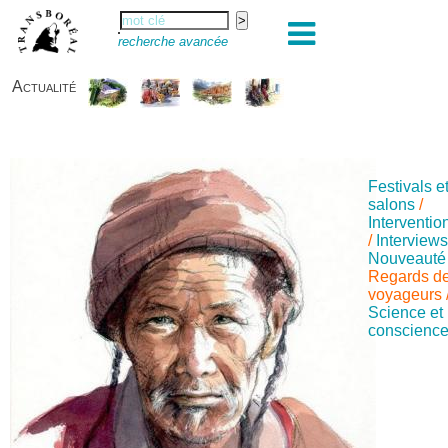
recherche avancée
Actualité
Festivals e
salons
/
Interventio
/
Interview
Nouveauté
Regards d
voyageurs
Science et
conscienc