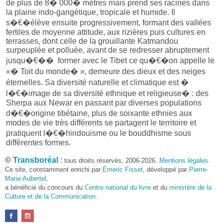
de plus de 8� 000� mètres mais prend ses racines dans
la plaine indo-gangétique, tropicale et humide. Il
s�€�élève ensuite progressivement, formant des vallées
fertiles de moyenne attitude, aux rizières puis cultures en
terrasses, dont celle de la grouillante Katmandou
surpeuplée et polluée, avant de se redresser abruptement
jusqu�€�� former avec le Tibet ce qu�€�on appelle le
«� Toit du monde� », demeure des dieux et des neiges
éternelles. Sa diversité naturelle et climatique est �
l�€�image de sa diversité ethnique et religieuse� : des
Sherpa aux Newar en passant par diverses populations
d�€�origine tibétaine, plus de soixante ethnies aux
modes de vie très différents se partagent le territoire et
pratiquent l�€�hindouisme ou le bouddhisme sous
différentes formes.
©
Transboréal
:
tous droits réservés, 2006-2026.
Mentions légales
.
Le Népal fascine tous les randonneurs du monde� :
Ce site, constamment enrichi par
Émeric Fisset
, développé par
Pierre-
Françoise Caillette-Deneubourg
n�€�échappe pas �
Marie Aubertel
,
la règle. La marche incite � l�€�ouverture �
a bénéficié du concours du
Centre national du livre
et du
ministère de la
l�€�autre. Marcher, c�€�est ressentir, voir, entendre,
Culture et de la Communication
.
humer, toutes sensations qui nourrissent son travail de
peintre. L�€�altitude impose un rythme de marche lent