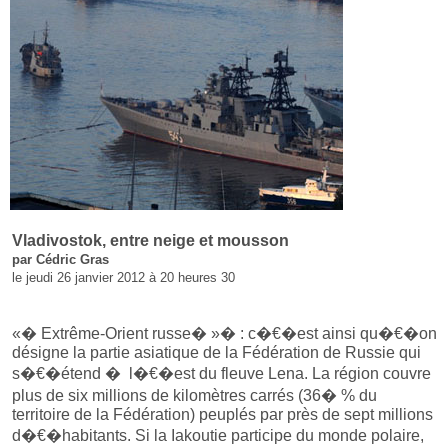
Vladivostok, entre neige et mousson
par Cédric Gras
le jeudi 26 janvier 2012 à 20 heures 30
«� Extrême-Orient russe� »� : c�€�est ainsi qu�€�on
désigne la partie asiatique de la Fédération de Russie qui
s�€�étend � l�€�est du fleuve Lena. La région couvre
plus de six millions de kilomètres carrés (36� % du
territoire de la Fédération) peuplés par près de sept millions
d�€�habitants. Si la Iakoutie participe du monde polaire,