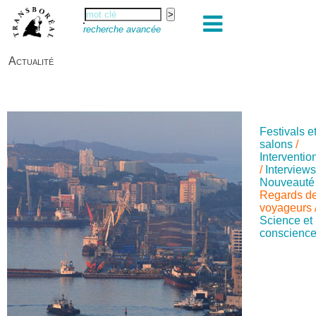
recherche avancée
Actualité
Festivals e
salons
/
Interventio
/
Interview
Nouveauté
Regards d
voyageurs
Science et
conscienc