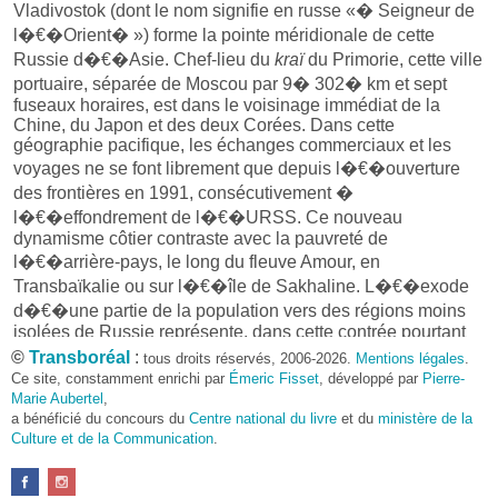
Vladivostok (dont le nom signifie en russe «� Seigneur de
l�€�Orient� ») forme la pointe méridionale de cette
Russie d�€�Asie. Chef-lieu du
kraï
du Primorie, cette ville
portuaire, séparée de Moscou par 9� 302� km et sept
fuseaux horaires, est dans le voisinage immédiat de la
Chine, du Japon et des deux Corées. Dans cette
géographie pacifique, les échanges commerciaux et les
voyages ne se font librement que depuis l�€�ouverture
des frontières en 1991, consécutivement �
l�€�effondrement de l�€�URSS. Ce nouveau
dynamisme côtier contraste avec la pauvreté de
l�€�arrière-pays, le long du fleuve Amour, en
Transbaïkalie ou sur l�€�île de Sakhaline. L�€�exode
d�€�une partie de la population vers des régions moins
isolées de Russie représente, dans cette contrée pourtant
riche en minerais et au rôle stratégique, un véritable défi
©
Transboréal
:
tous droits réservés, 2006-2026.
Mentions légales
.
démographique et économique pour le pays. Comment fixer
Ce site, constamment enrichi par
Émeric Fisset
, développé par
Pierre-
les Russes en Extrême-Orient� ? En choisissant
Marie Aubertel
,
a bénéficié du concours du
Vladivostok comme lieu d�€�accueil du sommet de
Centre national du livre
et du
ministère de la
Culture et de la Communication
.
l�€�Asia-Pacific Economic Cooperation en 2012� ? �€
parler avec les Russes d�€�Extrême-Orient, on perçoit
toujours la possibilité d�€�un départ sans retour. La