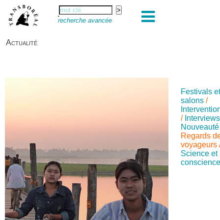
recherche avancée
Actualité
Festivals e
salons
/
Interventio
/
Interview
Nouveauté
Regards d
voyageurs
Science et
conscienc