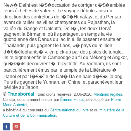
New� Delhi est l�€�occasion de corriger d�€�emblée
leurs échelles de valeurs. Le voyage débute ainsi en
direction des contreforts de l�€�Himalaya et du Penjab
avant de rallier les villes chatoyantes du Rajasthan, la
vallée du Gange et Calcutta. De l� , les deux Hervé
gagnent la Birmanie, où ils partagent un temps la vie
quotidienne des Danus du lac Inlé. Ils passent ensuite en
Thaïlande, puis gagnent le Laos, «� pays du million
d�€�éléphants� », en pick-up par des pistes de jungle.
Ils rejoignent enfin le Cambodge au fil du Mékong et Angkor,
qu�€�ils découvrent � bicyclette. Au Vietnam, ils sont
particulièrement émus par le temple de la Littérature �
Hanoi et par l�€�île de Cat� Ba en baie d�€�Halong.
Puis ils gagnent le Yunnan, en Chine, et parachèvent leur
périple au Japon.
©
Transboréal
:
tous droits réservés, 2006-2026.
Mentions légales
.
Ce site, constamment enrichi par
Émeric Fisset
, développé par
Pierre-
Marie Aubertel
,
En savoir davantage sur :
&
a bénéficié du concours du
Centre national du livre
et du
ministère de la
Culture et de la Communication
.
Retour � la liste des conf�rences