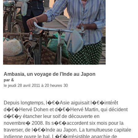
Ambasia, un voyage de l’Inde au Japon
par &
le jeudi 28 avril 2011 à 20 heures 30
Depuis longtemps, l�€�Asie aiguisait l�€�intérêt
d�€�Hervé Dohen et d�€�Hervé Martin, qui décident
d�€�y étancher leur soif de découverte en
novembre� 2008. Ils s�€�accordent six mois pour la
traverser, de l�€�Inde au Japon. La tumultueuse capitale
indienne ouvre le bal. L�€�irrésistible anarchie de