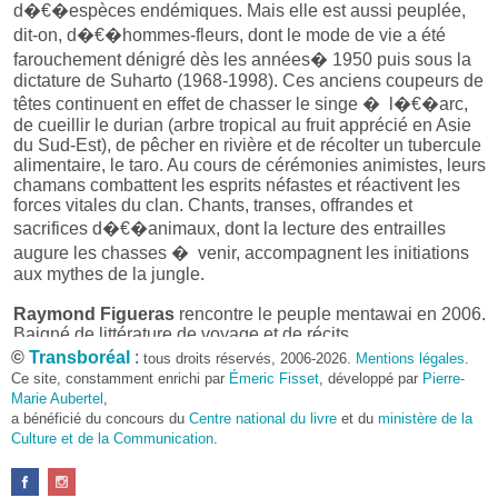
d�€�espèces endémiques. Mais elle est aussi peuplée,
dit-on, d�€�hommes-fleurs, dont le mode de vie a été
farouchement dénigré dès les années� 1950 puis sous la
dictature de Suharto (1968-1998). Ces anciens coupeurs de
têtes continuent en effet de chasser le singe � l�€�arc,
de cueillir le durian (arbre tropical au fruit apprécié en Asie
du Sud-Est), de pêcher en rivière et de récolter un tubercule
alimentaire, le taro. Au cours de cérémonies animistes, leurs
chamans combattent les esprits néfastes et réactivent les
forces vitales du clan. Chants, transes, offrandes et
sacrifices d�€�animaux, dont la lecture des entrailles
augure les chasses � venir, accompagnent les initiations
aux mythes de la jungle.
Raymond Figueras
rencontre le peuple mentawai en 2006.
Baigné de littérature de voyage et de récits
©
ethnographiques, il s�€�imagine alors revenu au temps
Transboréal
:
tous droits réservés, 2006-2026.
Mentions légales
.
des
Immémoriaux
de Segalen, au temps de la parole
Ce site, constamment enrichi par
Émeric Fisset
, développé par
Pierre-
Marie Aubertel
,
indigène (qu�€�il s�€�est efforcé de comprendre).
a bénéficié du concours du
Centre national du livre
et du
ministère de la
Aussi séjourne-t-il ensuite � cinq reprises dans cette île
Culture et de la Communication
.
qu�€�il explore � pied et en pirogue, en particulier au
cours de deux expéditions menées le long des côtes nord et
ouest et dans le centre de la forêt primaire. Il devient familier