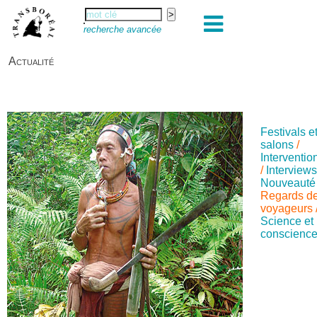
recherche avancée
Actualité
Festivals e
salons
/
Interventio
/
Interview
Nouveauté
Regards d
voyageurs
Science et
conscienc