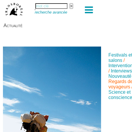
recherche avancée
Actualité
Festivals e
salons
/
Interventio
/
Interview
Nouveauté
Regards d
voyageurs
Science et
conscienc