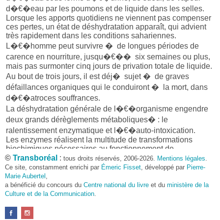
d�€�eau par les poumons et de liquide dans les selles.
Lorsque les apports quotidiens ne viennent pas compenser
ces pertes, un état de déshydratation apparaît, qui advient
très rapidement dans les conditions sahariennes.
L�€�homme peut survivre � de longues périodes de
carence en nourriture, jusqu�€�� six semaines ou plus,
mais pas surmonter cinq jours de privation totale de liquide.
Au bout de trois jours, il est déj� sujet � de graves
défaillances organiques qui le conduiront � la mort, dans
d�€�atroces souffrances.
La déshydratation générale de l�€�organisme engendre
deux grands dérèglements métaboliques� : le
ralentissement enzymatique et l�€�auto-intoxication.
Les enzymes réalisent la multitude de transformations
biochimiques nécessaires au fonctionnement de
©
Transboréal
:
l�€�organisme. Pour leur activité, elles ont besoin
tous droits réservés, 2006-2026.
Mentions légales
.
Ce site, constamment enrichi par
Émeric Fisset
, développé par
Pierre-
d�€�un environnement abondamment pourvu en eau, afin
Marie Aubertel
,
de disposer d�€�un vaste espace dans lequel travailler.
a bénéficié du concours du
Centre national du livre
et du
ministère de la
Elles ne peuvent pas remplir correctement leur fonction si le
Culture et de la Communication
.
milieu dans lequel elles évoluent est encombré par
d�€�autres types d�€�enzymes et par toutes les
substances sur lesquelles elles agissent ou qui résultent de