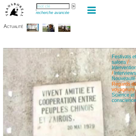
recherche avancée
Actualité
Festivals e
salons
/
Interventio
/
Interview
Nouveauté
Regards d
voyageurs
Science et
conscienc