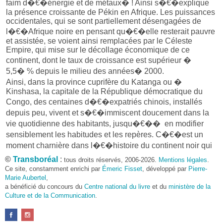
faim d�€�énergie et de métaux� ! Ainsi s�€�explique
la présence croissante de Pékin en Afrique. Les puissances
occidentales, qui se sont partiellement désengagées de
l�€�Afrique noire en pensant qu�€�elle resterait pauvre
et assistée, se voient ainsi remplacées par le Céleste
Empire, qui mise sur le décollage économique de ce
continent, dont le taux de croissance est supérieur �
5,5� % depuis le milieu des années� 2000.
Ainsi, dans la province cuprifère du Katanga ou �
Kinshasa, la capitale de la République démocratique du
Congo, des centaines d�€�expatriés chinois, installés
depuis peu, vivent et s�€�immiscent doucement dans la
vie quotidienne des habitants, jusqu�€�� en modifier
sensiblement les habitudes et les repères. C�€�est un
moment charnière dans l�€�histoire du continent noir qui
se dévoile� : le basculement d�€�une relation sclérosée
©
Transboréal
:
tous droits réservés, 2006-2026.
Mentions légales
.
Nord-Sud � une relation Sud-Sud, pleine de promesses
Ce site, constamment enrichi par
Émeric Fisset
, développé par
Pierre-
économiques mais aussi de dangers. En marge et en miroir
Marie Aubertel
,
a bénéficié du concours du
de ces nouveaux venus vivent les «� Blancs
Centre national du livre
et du
ministère de la
Culture et de la Communication
.
d�€�Afrique� », anciens coloniaux ou entrepreneurs
expatriés, nostalgiques d�€�une période idyllique, qui
voient d�€�un mauvais �“il les cartes changer de main.