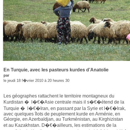
En Turquie, avec les pasteurs kurdes d’Anatolie
par
le jeudi 18 f�vrier 2010 à 20 heures 30
Les géographes rattachent le territoire montagneux du
Kurdistan � l�€�Asie centrale mais il s�€�étend de la
Turquie � l�€�Iran, en passant par la Syrie et l�€�Irak,
avec quelques îlots de peuplement kurde en Arménie, en
Géorgie, en Azerbaïdjan, au Turkménistan, au Kirghizistan
et au Kazakhstan. D�€�ailleurs, les estimations de la