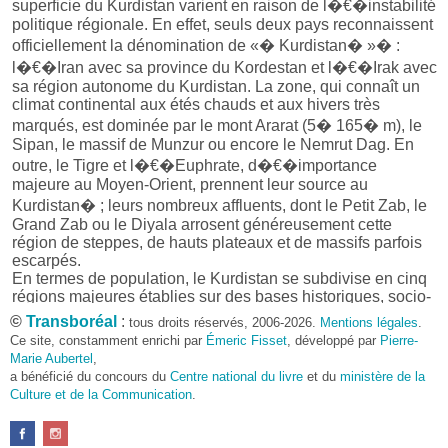
superficie du Kurdistan varient en raison de l�€�instabilité
politique régionale. En effet, seuls deux pays reconnaissent
officiellement la dénomination de «� Kurdistan� »� :
l�€�Iran avec sa province du Kordestan et l�€�Irak avec
sa région autonome du Kurdistan. La zone, qui connaît un
climat continental aux étés chauds et aux hivers très
marqués, est dominée par le mont Ararat (5� 165� m), le
Sipan, le massif de Munzur ou encore le Nemrut Dag. En
outre, le Tigre et l�€�Euphrate, d�€�importance
majeure au Moyen-Orient, prennent leur source au
Kurdistan� ; leurs nombreux affluents, dont le Petit Zab, le
Grand Zab ou le Diyala arrosent généreusement cette
région de steppes, de hauts plateaux et de massifs parfois
escarpés.
En termes de population, le Kurdistan se subdivise en cinq
régions majeures établies sur des bases historiques, socio-
économiques, culturelles et politiques. Les deux
©
Transboréal
:
tous droits réservés, 2006-2026.
Mentions légales
.
cinquièmes de sa superficie totale sont occupés par le
Ce site, constamment enrichi par
Émeric Fisset
, développé par
Pierre-
Kurdistan turc, situé sur le plateau anatolien et le haut
Marie Aubertel
,
plateau arménien. Les Kurdes de Turquie se distinguent par
a bénéficié du concours du
Centre national du livre
et du
ministère de la
l�€�appartenance aux groupes linguistiques (zaza,
Culture et de la Communication
.
kurmandji, sorani), aux courants religieux (sunnite, chiite,
alevi, yezidi et chrétien) et parfois par l�€�adhésion �