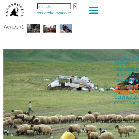
recherche avancée
Actualité
Festivals e
salons
/
Interventio
/
Interview
Nouveauté
Regards d
voyageurs
Science et
conscienc