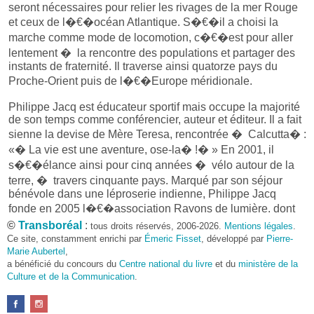
seront nécessaires pour relier les rivages de la mer Rouge
et ceux de l�€�océan Atlantique. S�€�il a choisi la
marche comme mode de locomotion, c�€�est pour aller
lentement � la rencontre des populations et partager des
instants de fraternité. Il traverse ainsi quatorze pays du
Proche-Orient puis de l�€�Europe méridionale.
Philippe Jacq est éducateur sportif mais occupe la majorité
de son temps comme conférencier, auteur et éditeur. Il a fait
sienne la devise de Mère Teresa, rencontrée � Calcutta� :
«� La vie est une aventure, ose-la� !� » En 2001, il
s�€�élance ainsi pour cinq années � vélo autour de la
terre, � travers cinquante pays. Marqué par son séjour
bénévole dans une léproserie indienne, Philippe Jacq
fonde en 2005 l�€�association Rayons de lumière, dont
l�€�objectif est d�€�aider les communautés
©
Transboréal
:
tous droits réservés, 2006-2026.
Mentions légales
.
défavorisées auprès desquels le voyageur a trouvé
Ce site, constamment enrichi par
Émeric Fisset
, développé par
Pierre-
Marie Aubertel
assistance lors de ses voyages. Grâce � l�€�argent que
,
a bénéficié du concours du
Centre national du livre
et du
ministère de la
rapporte la vente de ses livres et ses conférences, il finance
Culture et de la Communication
.
un projet humanitaire dans un village pauvre de la côte
orientale de Madagascar� : construction de maisons
traditionnelles, creusement d�€�un puits, achats