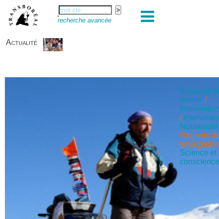
recherche avancée
Actualité
Festivals e
salons
/
Interventio
/
Interview
Nouveauté
Regards d
voyageurs
Science et
conscienc