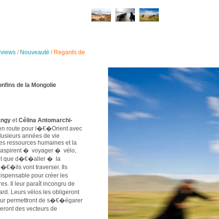
rviews
/
Nouveauté
/
Regards de
onfins de la Mongolie
angy
et
Célina Antomarchi-
t en route pour l�€�Orient avec
plusieurs années de vie
les ressources humaines et la
 aspirent � voyager � vélo,
but que d�€�aller � la
�€�ils vont traverser. Ils
ispensable pour créer les
. Il leur paraît incongru de
ard. Leurs vélos les obligeront
eur permettront de s�€�égarer
seront des vecteurs de