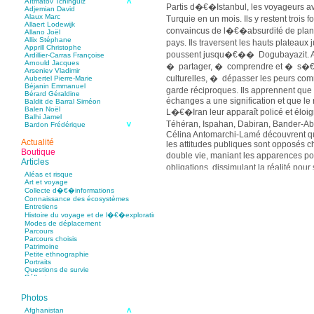
Aïtmatov Tchinguiz
Partis d�€�Istanbul, les voyageurs av
Adjemian David
Alaux Marc
Turquie en un mois. Ils y restent trois
Allaert Lodewijk
convaincus de l�€�absurdité de plan
Allano Joël
Allix Stéphane
pays. Ils traversent les hauts plate
Apprill Christophe
poussent jusqu�€�� Dogubayazit. Aup
Ardillier-Carras Françoise
Arnould Jacques
� partager, � comprendre et � s�€�
Arseniev Vladimir
culturelles, � dépasser les peurs com
Aubertel Pierre-Marie
Béjanin Emmanuel
garde réciproques. Ils apprennent que
Bérard Géraldine
échanges a une signification et que le 
Baldit de Barral Siméon
Balen Noël
L�€�Iran leur apparaît policé et éloig
Balhi Jamel
Téhéran, Ispahan, Dabiran, Bander-
Bardon Frédérique
Barnagaud Jean-Yves
Célina Antomarchi-Lamé découvrent qu
Bastide Fabien
Actualité
les attitudes publiques sont opposés c
Baudin Julie
Boutique
double vie, maniant les apparences
Baujard Jacques
Articles
Bazin Sylvain
obligations, dissimulant la réalité po
Bellanger Marc
Aléas et risque
maisons, au c�“ur des foyers, ils se f
Bellec Hervé
Art et voyage
Belleville Régis
généreux et habile � vivre � l�€�éca
Collecte d�€�informations
Benestar Géraldine
Connaissance des écosystèmes
religieux.
Benoist Yann
Entretiens
Bertrand Jordane
En Ouzbékistan, après Samarcande et B
Histoire du voyage et de l�€�exploration
Bertrandy Antoine
succombent � la ferveur et � la curios
Modes de déplacement
Bezsonov Youri
Parcours
Bideau Michel-Cosme
du Ferghana, le c�“ur de l�€�Asie c
Parcours choisis
Billard Yannick
volontairement isolée du reste du pays
Patrimoine
Blanchet Anne-Lise
Dans les montagnes et les steppes qui 
Petite ethnographie
Bluntzer Christophe
Portraits
Bobin Mathieu
Kirghizistan, ils éprouvent leurs prem
Questions de survie
Boch Anne-Laure
touchent le ciel dans les Tian� Shan 
Réflexions
Boch Julie
Xinjiang chinois. Ce contact avec la 
Boclet-Weller Robin
Boillot Henri
� Kachgar, Turfan et Dunhuang est trop
Photos
Bonnem Éric
rejoindre la Mongolie. Durant la trav
Boudart Jean-Louis
Afghanistan