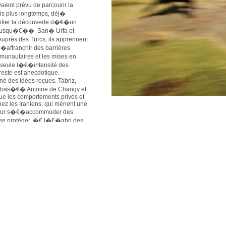
aient prévu de parcourir la
 fois plus longtemps, déj�
ifier la découverte d�€�un
aux jusqu�€�� San� Urfa et
rès des Turcs, ils apprennent
affranchir des barrières
munautaires et les mises en
 seule l�€�intensité des
reste est anecdotique.
né des idées reçues. Tabriz,
Abbas�€� Antoine de Changy et
e les comportements privés et
hez les Iraniens, qui mènent une
 pour s�€�accommoder des
ur se protéger. �€ l�€�abri des
amiliarisent avec un monde
rt du carcan politique et
oukhara, les jeunes cyclistes
ité des habitants de la vallée
entrale, maintenue
 par le pouvoir de Tachkent.
cernent le lac Issyk-Koul, au
ières émotions montagnardes. Ils
avant de basculer dans le
Chine des musulmans ouighours,
 rapide, car il leur tarde de
ersée d�€�est en ouest de ce