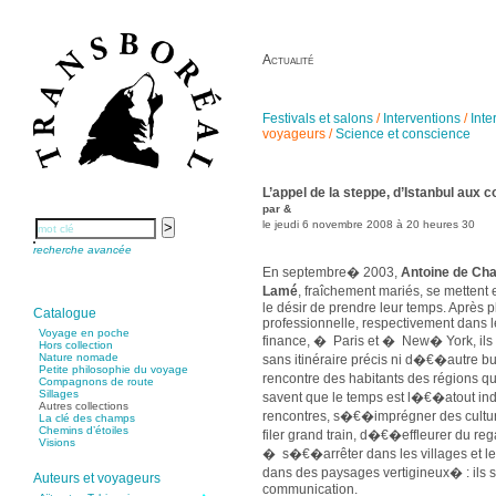
Actualité
Festivals et salons
/
Interventions
/
Inte
voyageurs
/
Science et conscience
L’appel de la steppe, d’Istanbul aux c
par &
le jeudi 6 novembre 2008 à 20 heures 30
recherche avancée
En septembre� 2003,
Antoine de Ch
Lamé
, fraîchement mariés, se metten
le désir de prendre leur temps. Après 
Catalogue
professionnelle, respectivement dans 
Voyage en poche
finance, � Paris et � New� York, ils
Hors collection
Nature nomade
sans itinéraire précis ni d�€�autre 
Petite philosophie du voyage
rencontre des habitants des régions qu
Compagnons de route
Sillages
savent que le temps est l�€�atout ind
Autres collections
rencontres, s�€�imprégner des cultures
La clé des champs
Chemins d’étoiles
filer grand train, d�€�effleurer du reg
Visions
� s�€�arrêter dans les villages et l
dans des paysages vertigineux� : ils 
Auteurs et voyageurs
communication.