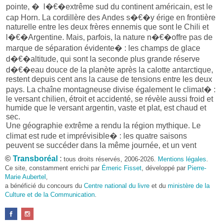
pointe, � l�€�extrême sud du continent américain, est le
cap Horn. La cordillère des Andes s�€�y érige en frontière
naturelle entre les deux frères ennemis que sont le Chili et
l�€�Argentine. Mais, parfois, la nature n�€�offre pas de
marque de séparation évidente� : les champs de glace
d�€�altitude, qui sont la seconde plus grande réserve
d�€�eau douce de la planète après la calotte antarctique,
restent depuis cent ans la cause de tensions entre les deux
pays. La chaîne montagneuse divise également le climat� :
le versant chilien, étroit et accidenté, se révèle aussi froid et
humide que le versant argentin, vaste et plat, est chaud et
sec.
Une géographie extrême a rendu la région mythique. Le
climat est rude et imprévisible� : les quatre saisons
peuvent se succéder dans la même journée, et un vent
violent souffle en permanence. La densité de population est
©
Transboréal
:
tous droits réservés, 2006-2026.
Mentions légales
.
très faible� : 70� % de la population chilienne vit dans
Ce site, constamment enrichi par
Émeric Fisset
, développé par
Pierre-
20� % du territoire, c�€�est-� -dire autour de la capitale,
Marie Aubertel
,
Santiago. Les personnages associés aux grandes
a bénéficié du concours du
Centre national du livre
et du
ministère de la
Culture et de la Communication
découvertes maritimes �€“ Magellan pour le détroit, Beagle
.
pour le canal, Horn pour le cap) ou �
l�€�«� andinisme� » �€“ Fitz� Roy pour le massif