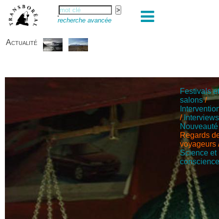
recherche avancée
Actualité
Festivals e
salons
/
Interventio
/
Interview
Nouveauté
Regards d
voyageurs
Science et
conscienc