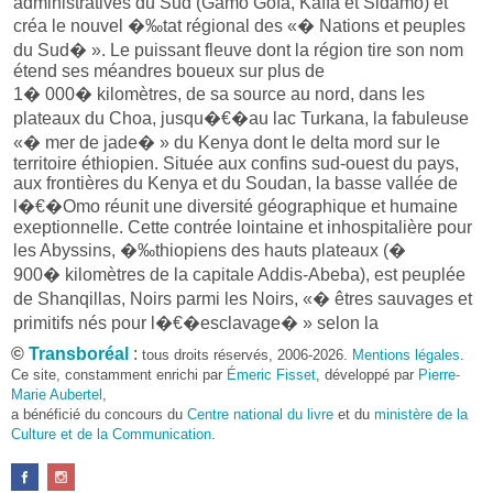
administratives du Sud (Gamo Gofa, Kaffa et Sidamo) et
créa le nouvel �‰tat régional des «� Nations et peuples
du Sud� ». Le puissant fleuve dont la région tire son nom
étend ses méandres boueux sur plus de
1� 000� kilomètres, de sa source au nord, dans les
plateaux du Choa, jusqu�€�au lac Turkana, la fabuleuse
«� mer de jade� » du Kenya dont le delta mord sur le
territoire éthiopien. Située aux confins sud-ouest du pays,
aux frontières du Kenya et du Soudan, la basse vallée de
l�€�Omo réunit une diversité géographique et humaine
exeptionnelle. Cette contrée lointaine et inhospitalière pour
les Abyssins, �‰thiopiens des hauts plateaux (�
900� kilomètres de la capitale Addis-Abeba), est peuplée
de Shanqillas, Noirs parmi les Noirs, «� êtres sauvages et
primitifs nés pour l�€�esclavage� » selon la
dénomination de l�€��‰thiopie impériale. Elle demeure
©
Transboréal
:
tous droits réservés, 2006-2026.
Mentions légales
.
� ce jour, en raison de sa difficulté d�€�accès, peu
Ce site, constamment enrichi par
Émeric Fisset
, développé par
Pierre-
affectée par la modernité.
Marie Aubertel
,
a bénéficié du concours du
Les peuples de la basse vallée de l�€�Omo pratiquent un
Centre national du livre
et du
ministère de la
Culture et de la Communication
.
mode de vie agropastoral, combinant petite agriculture et
élevage bovin et ovin. Ils cohabitent dans une harmonie
toute relative avec leurs voisins. Les périodes de paix,