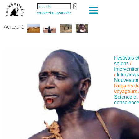
recherche avancée
Actualité
Festivals e
salons
/
Interventio
/
Interview
Nouveauté
Regards d
voyageurs
Science et
conscienc