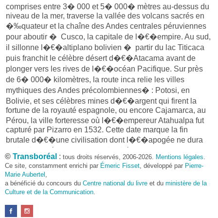
comprises entre 3� 000 et 5� 000� mètres au-dessus du
niveau de la mer, traverse la vallée des volcans sacrés en
�‰quateur et la chaîne des Andes centrales péruviennes
pour aboutir � Cusco, la capitale de l�€�empire. Au sud,
il sillonne l�€�altiplano bolivien � partir du lac Titicaca
puis franchit le célèbre désert d�€�Atacama avant de
plonger vers les rives de l�€�océan Pacifique. Sur près
de 6� 000� kilomètres, la route inca relie les villes
mythiques des Andes précolombiennes� : Potosi, en
Bolivie, et ses célèbres mines d�€�argent qui firent la
fortune de la royauté espagnole, ou encore Cajamarca, au
Pérou, la ville forteresse où l�€�empereur Atahualpa fut
capturé par Pizarro en 1532. Cette date marque la fin
brutale d�€�une civilisation dont l�€�apogée ne dura
qu�€�un siècle mais dont l�€�étendue est sans
©
Transboréal
:
tous droits réservés, 2006-2026.
Mentions légales
.
équivalent sur le continent américain.
Ce site, constamment enrichi par
Émeric Fisset
, développé par
Pierre-
Le Qhapaq� �‘an fut parachevé au XVe� siècle, sous le
Marie Aubertel
,
règne de Tupac Yupanqui. Instrument de domination et de
a bénéficié du concours du
Centre national du livre
et du
ministère de la
puissance de l�€�Inca, il était le principal vecteur
Culture et de la Communication
.
d�€�échange et de circulation au c�“ur des Andes.
Entouré d�€�un vaste réseau de chemins et de sentiers