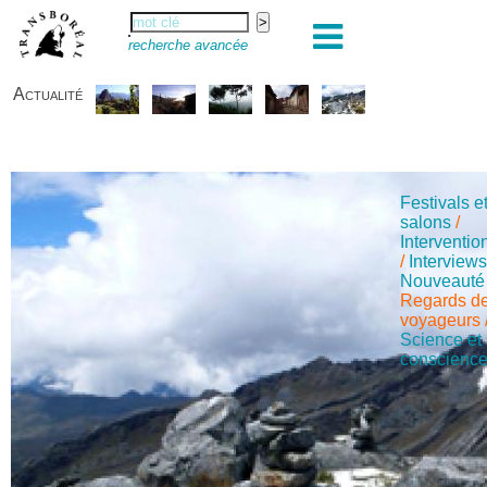
recherche avancée
Actualité
Festivals e
salons
/
Interventio
/
Interview
Nouveauté
Regards d
voyageurs
Science et
conscienc