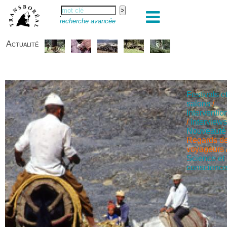
recherche avancée
Actualité
Festivals e
salons
/
Interventio
/
Interview
Nouveauté
Regards d
voyageurs
Science et
conscienc