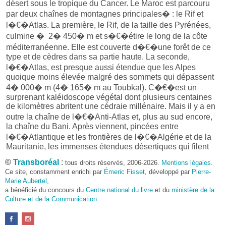
désert sous le tropique du Cancer. Le Maroc est parcouru
par deux chaînes de montagnes principales� : le Rif et
l�€�Atlas. La première, le Rif, de la taille des Pyrénées,
culmine � 2� 450� m et s�€�étire le long de la côte
méditerranéenne. Elle est couverte d�€�une forêt de ce
type et de cèdres dans sa partie haute. La seconde,
l�€�Atlas, est presque aussi étendue que les Alpes
quoique moins élevée malgré des sommets qui dépassent
4� 000� m (4� 165� m au Toubkal). C�€�est un
surprenant kaléidoscope végétal dont plusieurs centaines
de kilomètres abritent une cédraie millénaire. Mais il y a en
outre la chaîne de l�€�Anti-Atlas et, plus au sud encore,
la chaîne du Bani. Après viennent, pincées entre
l�€�Atlantique et les frontières de l�€�Algérie et de la
Mauritanie, les immenses étendues désertiques qui filent
vers l�€�Afrique de l�€�Ouest. On oublierait
©
Transboréal
:
tous droits réservés, 2006-2026.
Mentions légales
.
l�€�essentiel si on n�€�évoquait pas l�€�influence
Ce site, constamment enrichi par
Émeric Fisset
, développé par
Pierre-
océanique pluvieuse� : Maroc des marais littoraux, des
Marie Aubertel
,
prairies herbeuses et fleuries, de la forêt de chênes-lièges,
a bénéficié du concours du
Centre national du livre
et du
ministère de la
Culture et de la Communication
pays portant l�€�empreinte des dynasties et des grands
.
seigneurs, des écoles coraniques prestigieuses et du retour
des Andalous de Grenade et de Cordoue, Maroc agricole et