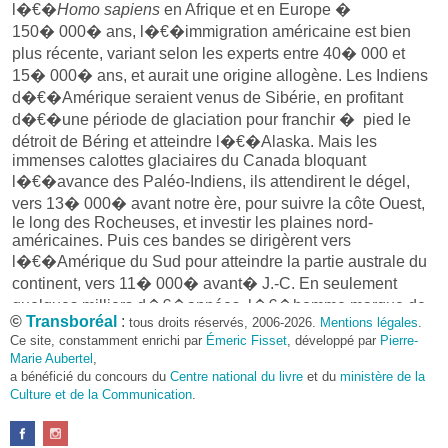
l�€�
Homo sapiens
en Afrique et en Europe �
150� 000� ans, l�€�immigration américaine est bien
plus récente, variant selon les experts entre 40� 000 et
15� 000� ans, et aurait une origine allogène. Les Indiens
d�€�Amérique seraient venus de Sibérie, en profitant
d�€�une période de glaciation pour franchir � pied le
détroit de Béring et atteindre l�€�Alaska. Mais les
immenses calottes glaciaires du Canada bloquant
l�€�avance des Paléo-Indiens, ils attendirent le dégel,
vers 13� 000� avant notre ère, pour suivre la côte Ouest,
le long des Rocheuses, et investir les plaines nord-
américaines. Puis ces bandes se dirigèrent vers
l�€�Amérique du Sud pour atteindre la partie australe du
continent, vers 11� 000� avant� J.-C. En seulement
quelques milliers d�€�années, l�€�homme marque de
©
Transboréal
:
tous droits réservés, 2006-2026.
Mentions légales
.
son empreinte l�€�ensemble du Nouveau Monde.
Ce site, constamment enrichi par
Émeric Fisset
, développé par
Pierre-
Des civilisations se développent, notamment olmèque,
Marie Aubertel
,
zapotèque et maya au Mexique, et chavin en Amérique du
a bénéficié du concours du
Centre national du livre
et du
ministère de la
Sud, qui érigent des cités comme Teotihuacán, Tikal ou
Culture et de la Communication
.
Chanchán. Ces empires connaissent des densités de
population élevées� : elle est par exemple de
50� hab/km2 sur le plateau d�€�Anáhuac au Mexique.