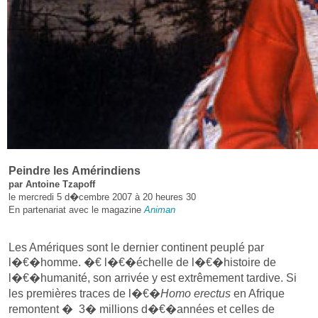
Peindre les Amérindiens
par Antoine Tzapoff
le mercredi 5 d�cembre 2007 à 20 heures 30
En partenariat avec le magazine
Animan
Les Amériques sont le dernier continent peuplé par
l�€�homme. �€ l�€�échelle de l�€�histoire de
l�€�humanité, son arrivée y est extrêmement tardive. Si
les premières traces de l�€�
Homo erectus
en Afrique
remontent � 3� millions d�€�années et celles de