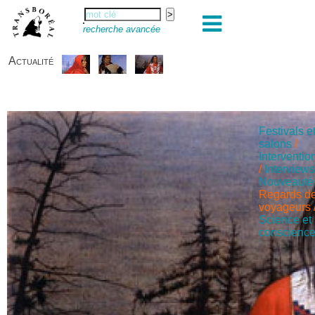
recherche avancée
Actualité
Festivals e
salons
/
Interventio
/
Interview
Nouveauté
Regards d
voyageurs
Science et
conscienc