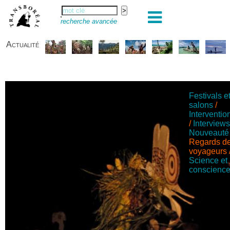
recherche avancée
Actualité
Festivals e
salons
/
Interventio
/
Interview
Nouveauté
Regards d
voyageurs
Science et
conscienc