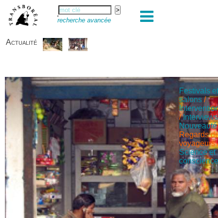
recherche avancée
Actualité
Festivals e
salons
/
Interventio
/
Interview
Nouveauté
Regards d
voyageurs
Science et
conscienc