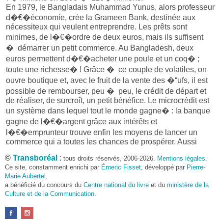
En 1979, le Bangladais Muhammad Yunus, alors professeur
d�€�économie, crée la Grameen Bank, destinée aux
nécessiteux qui veulent entreprendre. Les prêts sont
minimes, de l�€�ordre de deux euros, mais ils suffisent
� démarrer un petit commerce. Au Bangladesh, deux
euros permettent d�€�acheter une poule et un coq� ;
toute une richesse� ! Grâce � ce couple de volatiles, on
ouvre boutique et, avec le fruit de la vente des �“ufs, il est
possible de rembourser, peu � peu, le crédit de départ et
de réaliser, de surcroît, un petit bénéfice. Le microcrédit est
un système dans lequel tout le monde gagne� : la banque
gagne de l�€�argent grâce aux intérêts et
l�€�emprunteur trouve enfin les moyens de lancer un
commerce qui a toutes les chances de prospérer. Aussi
qualifie-t-on Muhammad Yunus de «� capitaliste
©
Transboréal
:
tous droits réservés, 2006-2026.
Mentions légales
.
philanthrope� »� !
Ce site, constamment enrichi par
Émeric Fisset
, développé par
Pierre-
Avec vingt-cinq années d�€�exercice, la Grameen Bank
Marie Aubertel
,
détient un taux record de remboursement� : 97� %.
a bénéficié du concours du
Centre national du livre
et du
ministère de la
Culture et de la Communication
.
L�€�idée qu�€�il faut faire confiance aux pauvres et
que ces derniers remboursent aussi bien, voire mieux, que
les riches a toujours été le cheval de bataille de Muhammad