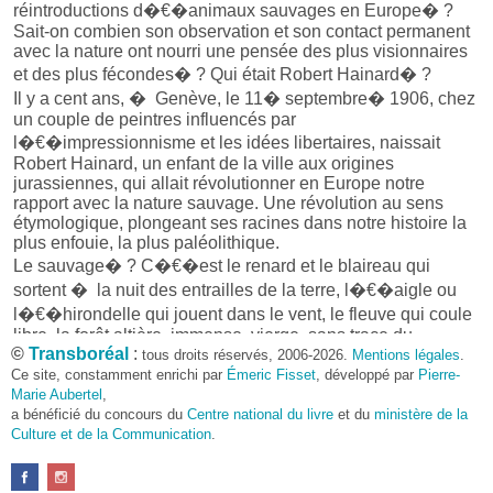
réintroductions d�€�animaux sauvages en Europe� ?
Sait-on combien son observation et son contact permanent
avec la nature ont nourri une pensée des plus visionnaires
et des plus fécondes� ? Qui était Robert Hainard� ?
Il y a cent ans, � Genève, le 11� septembre� 1906, chez
un couple de peintres influencés par
l�€�impressionnisme et les idées libertaires, naissait
Robert Hainard, un enfant de la ville aux origines
jurassiennes, qui allait révolutionner en Europe notre
rapport avec la nature sauvage. Une révolution au sens
étymologique, plongeant ses racines dans notre histoire la
plus enfouie, la plus paléolithique.
Le sauvage� ? C�€�est le renard et le blaireau qui
sortent � la nuit des entrailles de la terre, l�€�aigle ou
l�€�hirondelle qui jouent dans le vent, le fleuve qui coule
libre, la forêt altière, immense, vierge, sans trace du
©
Transboréal
:
tous droits réservés, 2006-2026.
Mentions légales
.
forestier� ; la nature sauvage, c�€�est tout ce que nous
Ce site, constamment enrichi par
Émeric Fisset
, développé par
Pierre-
ne contrôlons pas, qui vit malgré nous, c�€�est
Marie Aubertel
,
l�€�autre le plus absolu � nos côtés, le plus irréductible,
a bénéficié du concours du
Centre national du livre
et du
ministère de la
celle que nous nous échinons � maîtriser, � détruire mais
Culture et de la Communication
.
celle dont nous avons le plus grand besoin, autant physique
que psychique.