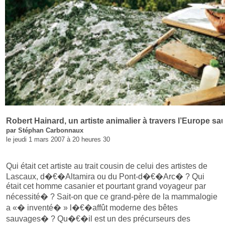
Robert Hainard, un artiste animalier à travers l’Europe s
par Stéphan Carbonnaux
le jeudi 1 mars 2007 à 20 heures 30
Qui était cet artiste au trait cousin de celui des artistes de
Lascaux, d�€�Altamira ou du Pont-d�€�Arc� ? Qui
était cet homme casanier et pourtant grand voyageur par
nécessité� ? Sait-on que ce grand-père de la mammalogie
a «� inventé� » l�€�affût moderne des bêtes
sauvages� ? Qu�€�il est un des précurseurs des