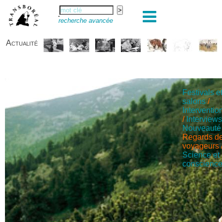
recherche avancée
Actualité
Festivals e
salons
/
Interventio
/
Interview
Nouveauté
Regards d
voyageurs
Science et
conscienc