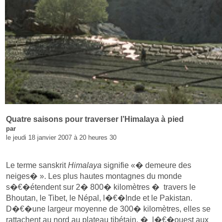
Quatre saisons pour traverser l’Himalaya à pied
par
le jeudi 18 janvier 2007 à 20 heures 30
Le terme sanskrit
Himalaya
signifie «� demeure des
neiges� ». Les plus hautes montagnes du monde
s�€�étendent sur 2� 800� kilomètres � travers le
Bhoutan, le Tibet, le Népal, l�€�Inde et le Pakistan.
D�€�une largeur moyenne de 300� kilomètres, elles se
rattachent au nord au plateau tibétain, � l�€�ouest aux