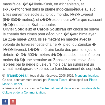
massifs de l�€�Hindu-Kush, en Afghanistan, et
s�€�effondrent dans la plaine indo-gangétique au sud.
Elles servent de socle au toit du monde, l�€�Everest
(8� 850� mètres), et c�€�est en leur c�“ur que naissent
l�€�Indus et le Brahmapoutre.
Olivier Soudieux
et
Carole Soubiran
ont choisi de suivre
le chemin des cimes pour découvrir l�€�arc himalayen.
Le 21� mai� 2003, ils se mettent en marche avec la
volonté de traverser cette chaîne � pied, du Zanskar �
l�€�Everest. L�€�itinéraire facile des premiers jours
débute � 3� 500� mètres d�€�altitude. Il les mène en
moins d�€�une semaine au Zanskar, dont les vallées
isolées par la neige plusieurs mois par an subissent un
climat montagnard extrême. Le franchissement de sept cols
et la forte tradition d�€�accueil des Zanskarpa sont une
©
Transboréal
:
tous droits réservés, 2006-2026.
Mentions légales
.
agréable entrée en matière. En cette fin de printemps, la
Ce site, constamment enrichi par
Émeric Fisset
, développé par
Pierre-
neige fond et les torrents glaciaires débordent. Les Français
Marie Aubertel
,
connaissent l�€�effort mais aussi la joie d�€�accéder
a bénéficié du concours du
Centre national du livre
et du
ministère de la
� des cols difficiles, défendus par le franchissement de
Culture et de la Communication
.
cours d�€�eau impétueux. Après le col Phirtse-La, �
5� 350� mètres, Carole Soubiran est emportée sous les