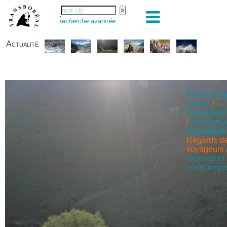
recherche avancée
Actualité
Festivals e
salons
/
Interventio
/
Interview
Nouveauté
Regards d
voyageurs
Science et
conscienc