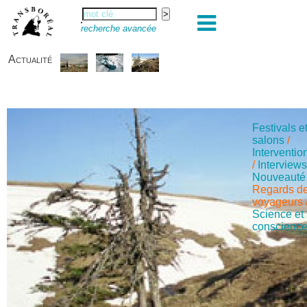
recherche avancée
Actualité
Festivals e
salons
/
Interventio
/
Interview
Nouveauté
Regards d
voyageurs
Science et
conscienc