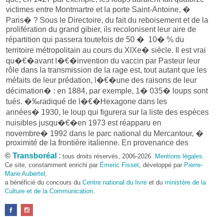
victimes entre Montmartre et la porte Saint-Antoine, �
Paris� ? Sous le Directoire, du fait du reboisement et de la
prolifération du grand gibier, ils recolonisent leur aire de
répartition qui passera toutefois de 50 � 10� % du
territoire métropolitain au cours du XIXe� siècle. Il est vrai
qu�€�avant l�€�invention du vaccin par Pasteur leur
rôle dans la transmission de la rage est, tout autant que les
méfaits de leur prédation, l�€�une des raisons de leur
décimation� : en 1884, par exemple, 1� 035� loups sont
tués. �‰radiqué de l�€�Hexagone dans les
années� 1930, le loup qui figurera sur la liste des espèces
nuisibles jusqu�€�en 1973 est réapparu en
novembre� 1992 dans le parc national du Mercantour, �
proximité de la frontière italienne. En provenance des
Abruzzes, il n�€�a cessé depuis lors de s�€�étendre
©
Transboréal
:
tous droits réservés, 2006-2026.
Mentions légales
.
� travers l�€�arc alpin jusqu�€�au Valais et au Tyrol
Ce site, constamment enrichi par
Émeric Fisset
, développé par
Pierre-
Marie Aubertel
autrichien, au point qu�€�on en dénombrerait 200
,
a bénéficié du concours du
Centre national du livre
et du
ministère de la
aujourd�€�hui dans notre pays.
Culture et de la Communication
.
Ce retour du loup, favorisé notamment par le
développement des ongulés de montagne et par la déprise
agricole, n�€�est pas propre � la France. Si les