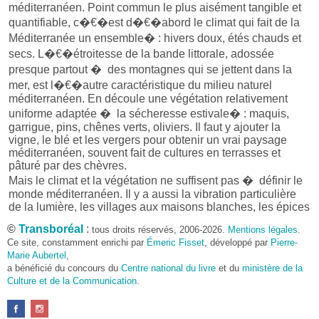
méditerranéen. Point commun le plus aisément tangible et
quantifiable, c�€�est d�€�abord le climat qui fait de la
Méditerranée un ensemble� : hivers doux, étés chauds et
secs. L�€�étroitesse de la bande littorale, adossée
presque partout � des montagnes qui se jettent dans la
mer, est l�€�autre caractéristique du milieu naturel
méditerranéen. En découle une végétation relativement
uniforme adaptée � la sécheresse estivale� : maquis,
garrigue, pins, chênes verts, oliviers. Il faut y ajouter la
vigne, le blé et les vergers pour obtenir un vrai paysage
méditerranéen, souvent fait de cultures en terrasses et
pâturé par des chèvres.
Mais le climat et la végétation ne suffisent pas � définir le
monde méditerranéen. Il y a aussi la vibration particulière
de la lumière, les villages aux maisons blanches, les épices
et les saveurs, un sens profond de l�€�hospitalité, une
©
Transboréal
:
tous droits réservés, 2006-2026.
Mentions légales
.
certaine langueur, le rituel de la sieste méridienne ou de la
Ce site, constamment enrichi par
Émeric Fisset
, développé par
Pierre-
promenade du soir sur la corniche�€�, détails et
Marie Aubertel
,
sensations qui font que l�€�on se sent en Méditerranée.
a bénéficié du concours du
Centre national du livre
et du
ministère de la
Car ce ne sont pas seulement les mêmes paysages que
Culture et de la Communication
.
l�€�on retrouve de part et d�€�autre de la «� Grande
Bleue� », mais également des traditions, des modes de