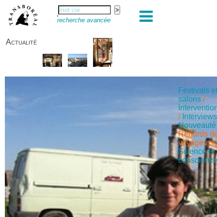
recherche avancée
Actualité
Festivals e
salons
/
Interventio
/
Interview
Nouveauté
Regards d
voyageurs
Science et
conscienc