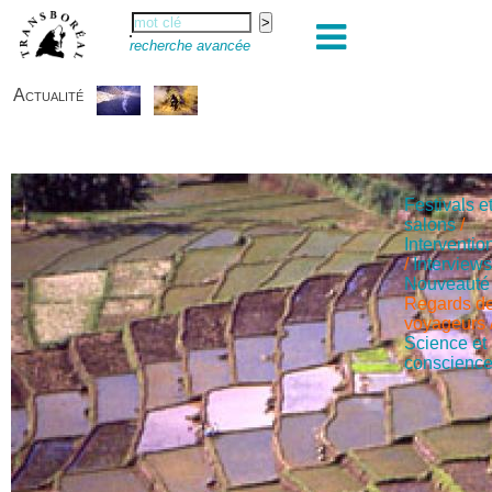
recherche avancée
Actualité
Festivals e
salons
/
Interventio
/
Interview
Nouveauté
Regards d
voyageurs
Science et
conscienc