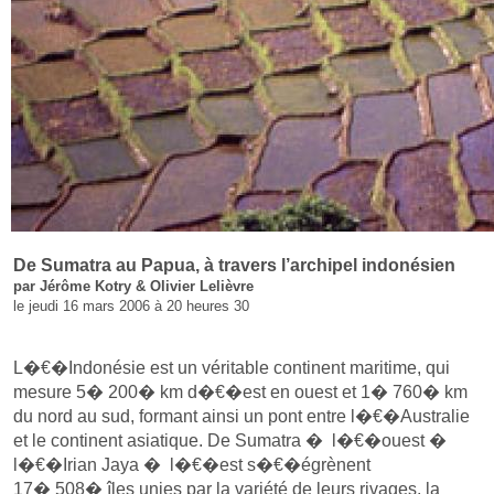
De Sumatra au Papua, à travers l’archipel indonésien
par Jérôme Kotry & Olivier Lelièvre
le jeudi 16 mars 2006 à 20 heures 30
L�€�Indonésie est un véritable continent maritime, qui
mesure 5� 200� km d�€�est en ouest et 1� 760� km
du nord au sud, formant ainsi un pont entre l�€�Australie
et le continent asiatique. De Sumatra � l�€�ouest �
l�€�Irian Jaya � l�€�est s�€�égrènent
17� 508� îles unies par la variété de leurs rivages, la