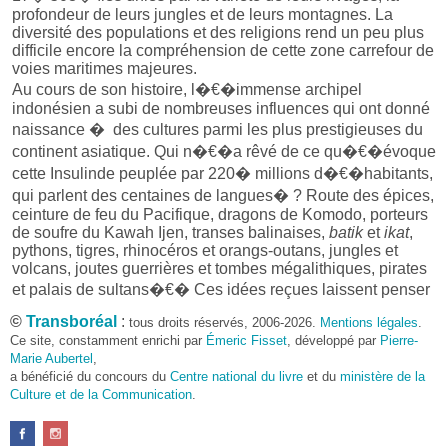
profondeur de leurs jungles et de leurs montagnes. La
diversité des populations et des religions rend un peu plus
difficile encore la compréhension de cette zone carrefour de
voies maritimes majeures.
Au cours de son histoire, l�€�immense archipel
indonésien a subi de nombreuses influences qui ont donné
naissance � des cultures parmi les plus prestigieuses du
continent asiatique. Qui n�€�a rêvé de ce qu�€�évoque
cette Insulinde peuplée par 220� millions d�€�habitants,
qui parlent des centaines de langues� ? Route des épices,
ceinture de feu du Pacifique, dragons de Komodo, porteurs
de soufre du Kawah Ijen, transes balinaises,
batik
et
ikat
,
pythons, tigres, rhinocéros et orangs-outans, jungles et
volcans, joutes guerrières et tombes mégalithiques, pirates
et palais de sultans�€� Ces idées reçues laissent penser
qu�€�on connaît l�€�Indonésie. Pourtant, sur l�€�île
©
Transboréal
:
tous droits réservés, 2006-2026.
Mentions légales
.
de Siberut, dans l�€�archipel des Mentawai au large des
Ce site, constamment enrichi par
Émeric Fisset
, développé par
Pierre-
côtes de Sumatra, des hommes s�€�habillent encore de
Marie Aubertel
,
fleurs et de feuillage. Ils perpétuent les traditions
a bénéficié du concours du
Centre national du livre
et du
ministère de la
Culture et de la Communication
d�€�harmonie, d�€�équilibre et de beauté qui étaient
.
celles de leurs ancêtres. Les Mentawai vivent au rythme de
la forêt et des exigences d�€�une vie spirituelle