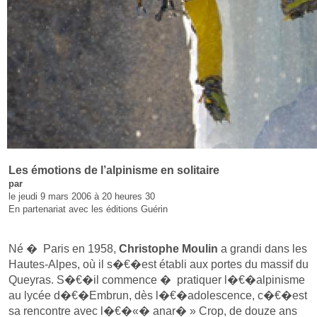
Les émotions de l’alpinisme en solitaire
par
le jeudi 9 mars 2006 à 20 heures 30
En partenariat avec les éditions Guérin
Né � Paris en 1958,
Christophe Moulin
a grandi dans les
Hautes-Alpes, où il s�€�est établi aux portes du massif du
Queyras. S�€�il commence � pratiquer l�€�alpinisme
au lycée d�€�Embrun, dès l�€�adolescence, c�€�est
sa rencontre avec l�€�«� anar� » Crop, de douze ans