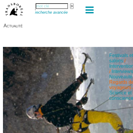
recherche avancée
Actualité
Festivals e
salons
/
Interventio
/
Interview
Nouveauté
Regards d
voyageurs
Science et
conscienc