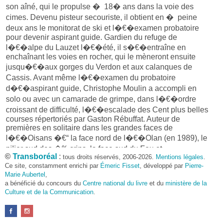
son aîné, qui le propulse � 18� ans dans la voie des
cimes. Devenu pisteur secouriste, il obtient en � peine
deux ans le monitorat de ski et l�€�examen probatoire
pour devenir aspirant guide. Gardien du refuge de
l�€�alpe du Lauzet l�€�été, il s�€�entraîne en
enchaînant les voies en rocher, qui le mèneront ensuite
jusqu�€�aux gorges du Verdon et aux calanques de
Cassis. Avant même l�€�examen du probatoire
d�€�aspirant guide, Christophe Moulin a accompli en
solo ou avec un camarade de grimpe, dans l�€�ordre
croissant de difficulté, l�€�escalade des Cent plus belles
courses répertoriés par Gaston Rébuffat. Auteur de
premières en solitaire dans les grandes faces de
l�€�Oisans �€“ la face nord de l�€�Olan (en 1989), le
pilier sud des �‰crins, la face sud du Fou et
©
Transboréal
:
tous droits réservés, 2006-2026.
Mentions légales
.
l�€�enchaînement Meije-Ailefroide (en 1992), Christophe
Ce site, constamment enrichi par
Émeric Fisset
, développé par
Pierre-
Moulin met un terme aux ascensions solitaires auxquelles il
Marie Aubertel
,
avait déj� songé renoncer en 1993, dans le Pamir-Alaï
a bénéficié du concours du
Centre national du livre
et du
ministère de la
kirghize, par l�€�enchaînement des trois faces nord de la
Culture et de la Communication
.
Grave �€“ le Râteau, la Meije et le pic Gaspard. Il a
enseigné de 1990 � 1999 � l�€��‰cole nationale de