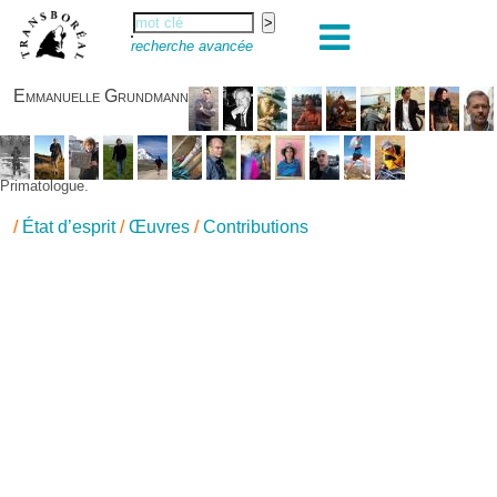
recherche avancée
Emmanuelle Grundmann
Primatologue.
/
État d’esprit
/
Œuvres
/
Contributions