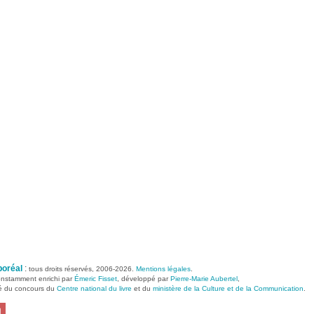
boréal
:
tous droits réservés, 2006-2026.
Mentions légales
.
constamment enrichi par
Émeric Fisset
, développé par
Pierre-Marie Aubertel
,
ié du concours du
Centre national du livre
et du
ministère de la Culture et de la Communication
.