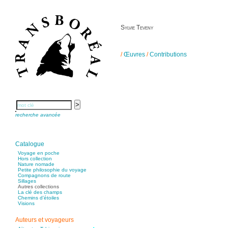
Sylvie Teveny
/
Œuvres
/
Contributions
recherche avancée
Catalogue
Voyage en poche
Hors collection
Nature nomade
Petite philosophie du voyage
Compagnons de route
Sillages
Autres collections
La clé des champs
Chemins d’étoiles
Visions
Auteurs et voyageurs