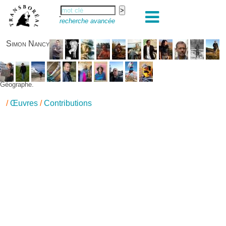
recherche avancée
Simon Nancy
Géographe.
/
Œuvres
/
Contributions