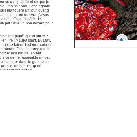
ar ce que je le lis et ce que je
us ou moins doux. Cette agonie
é nous manquera un jour, quand
ans mon premier livre, j’avais
e bête. Outre l’intérêt de
 cela peut être un bon moyen pour
ouvelles plutôt qu’un autre ?
 en lire ! Maupassant, Buzzati,
que certaines histoires courtes
un roman. Ensuite parce que la
aborder m’a naturellement
puis ce genre ressemble un peu
s, à trancher dans le gras, pour
e nerfs et de beaucoup de
que et travaillant en
ers le format court, les
s. Mais je me soigne !
le plus évolué depuis votre
sson, Nouvelles du Sud-Est
hoses s’articulent et
les autres. Ma pratique presque
n habileté narrative et je
hoses se sont précisées, les
Sur un plan personnel, et par
ort au monde et surtout aux
pas que les systèmes qui nous
 existences de fétus, je pense
d’action très grande.