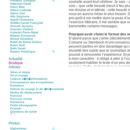
Aïtmatov Tchinguiz
souhaite avant tout célébrer. Je sais – p
Adjemian David
vois – que cette beauté meurt à feu pl
Alaux Marc
me révulse et m’attriste : cette beaut
Allaert Lodewijk
Allano Joël
nous en aurons hélas le plus besoin. D
Allix Stéphane
pris goût à me mettre dans la peau d’un
Apprill Christophe
l’exercice littéraire, il me semble que
Ardillier-Carras Françoise
transmettre certains messages.
Arnould Jacques
Arseniev Vladimir
Aubertel Pierre-Marie
Pourquoi avoir choisi le format des n
Béjanin Emmanuel
D’abord parce que j’aime (décidément!)
Bérard Géraldine
Coloane ou Steinbeck m’ont convaincu 
Baldit de Barral Siméon
Balen Noël
peuvent parfois en dire davantage qu’
Balhi Jamel
pluralité des sujets que je souhaitais 
Bardon Frédérique
poussé à renouveler l’expérience. Et 
Barnagaud Jean-Yves
Bastide Fabien
à mon caractère : il oblige à aller à l’o
Actualité
Baudin Julie
seulement habiller le texte d’un peu d
Boutique
Baujard Jacques
muscles. Enfin, de formation journalisti
Articles
Bazin Sylvain
communication, j’ai toujours été porté v
Bellanger Marc
Aléas et risque
Bellec Hervé
saynètes, les aphorismes et les slogan
Art et voyage
Belleville Régis
Collecte d�€�informations
Benestar Géraldine
Connaissance des écosystèmes
Selon vous, sur quel point avez-vous 
Benoist Yann
Entretiens
précédent recueil,
Un parfum de mou
Bertrand Jordane
Histoire du voyage et de l�€�exploration
Bertrandy Antoine
asiatique
?
Modes de déplacement
Bezsonov Youri
Sur le plan littéraire, j’espère que les c
Parcours
Bideau Michel-Cosme
s’imbriquent davantage les unes avec 
Parcours choisis
Billard Yannick
Patrimoine
Blanchet Anne-Lise
quotidienne de l’écriture a augmenté mo
Petite ethnographie
Bluntzer Christophe
pense que mon style s’est affûté. Les c
Portraits
Bobin Mathieu
contours de mes textes sont plus nets. 
Questions de survie
Boch Anne-Laure
Réflexions
rapport aux thèmes déroulés, mon rapp
Boch Julie
Boclet-Weller Robin
échelles s’est affirmé. Si je n’oublie 
Boillot Henri
Photos
gouvernent ont un impact inouï sur nos
Bonnem Éric
qu’il y a dans la proximité une latitude 
Boudart Jean-Louis
Afghanistan