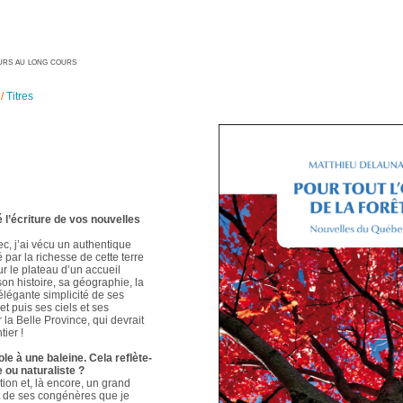
geurs au long cours
/
Titres
é l’écriture de vos nouvelles
ec, j’ai vécu un authentique
é par la richesse de cette terre
ur le plateau d’un accueil
 son histoire, sa géographie, la
élégante simplicité de ses
t puis ses ciels et ses
 la Belle Province, qui devrait
ier !
le à une baleine. Cela reflète-
e ou naturaliste ?
ion et, là encore, un grand
t de ses congénères que je