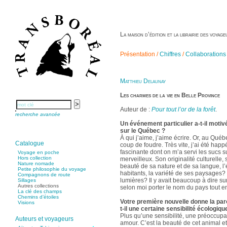
La maison d’édition et la librairie des voya
Présentation /
Chiffres
/
Collaborations
Matthieu Delaunay
Les charmes de la vie en Belle Province
Auteur de :
Pour tout l’or de la forêt
.
recherche avancée
Un événement particulier a-t-il motiv
sur le Québec ?
À qui j’aime, j’aime écrire. Or, au Québ
Catalogue
coup de foudre. Très vite, j’ai été happ
fascinante dont on m’a servi les sucs s
Voyage en poche
Hors collection
merveilleux. Son originalité culturelle,
Nature nomade
beauté de sa nature et de sa langue, l’
Petite philosophie du voyage
habitants, la variété de ses paysages? e
Compagnons de route
lumières? Il y avait beaucoup à dire sur
Sillages
Autres collections
selon moi porter le nom du pays tout ent
La clé des champs
Chemins d’étoiles
Votre première nouvelle donne la paro
Visions
t-il une certaine sensibilité écologiqu
Plus qu’une sensibilité, une préoccupat
Auteurs et voyageurs
amour. C’est la beauté de cet animal e