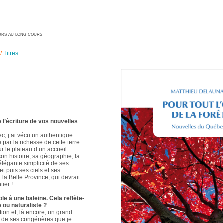
geurs au long cours
/
Titres
é l’écriture de vos nouvelles
ec, j’ai vécu un authentique
é par la richesse de cette terre
ur le plateau d’un accueil
 son histoire, sa géographie, la
élégante simplicité de ses
t puis ses ciels et ses
 la Belle Province, qui devrait
ier !
le à une baleine. Cela reflète-
e ou naturaliste ?
ion et, là encore, un grand
t de ses congénères que je