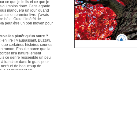
ar ce que je le lis et ce que je
us ou moins doux. Cette agonie
é nous manquera un jour, quand
ans mon premier livre, j’avais
e bête. Outre l’intérêt de
 cela peut être un bon moyen pour
ouvelles plutôt qu’un autre ?
 en lire ! Maupassant, Buzzati,
que certaines histoires courtes
un roman. Ensuite parce que la
aborder m’a naturellement
puis ce genre ressemble un peu
s, à trancher dans le gras, pour
e nerfs et de beaucoup de
que et travaillant en
ers le format court, les
s. Mais je me soigne !
le plus évolué depuis votre
sson, Nouvelles du Sud-Est
hoses s’articulent et
les autres. Ma pratique presque
n habileté narrative et je
hoses se sont précisées, les
Sur un plan personnel, et par
ort au monde et surtout aux
pas que les systèmes qui nous
 existences de fétus, je pense
d’action très grande.