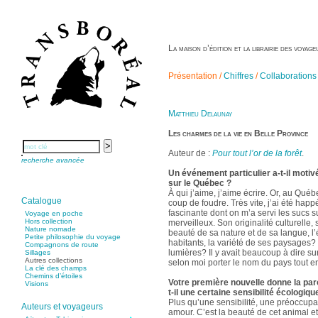
La maison d’édition et la librairie des voya
Présentation /
Chiffres
/
Collaborations
Matthieu Delaunay
Les charmes de la vie en Belle Province
Auteur de :
Pour tout l’or de la forêt
.
recherche avancée
Un événement particulier a-t-il motiv
sur le Québec ?
À qui j’aime, j’aime écrire. Or, au Québ
Catalogue
coup de foudre. Très vite, j’ai été happ
fascinante dont on m’a servi les sucs s
Voyage en poche
Hors collection
merveilleux. Son originalité culturelle,
Nature nomade
beauté de sa nature et de sa langue, l’
Petite philosophie du voyage
habitants, la variété de ses paysages? e
Compagnons de route
lumières? Il y avait beaucoup à dire sur
Sillages
Autres collections
selon moi porter le nom du pays tout ent
La clé des champs
Chemins d’étoiles
Votre première nouvelle donne la paro
Visions
t-il une certaine sensibilité écologiqu
Plus qu’une sensibilité, une préoccupat
Auteurs et voyageurs
amour. C’est la beauté de cet animal e