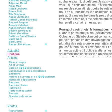
Aïtmatov Tchinguiz
souhaite avant tout célébrer. Je sais – p
Adjemian David
vois – que cette beauté meurt à feu pl
Alaux Marc
me révulse et m’attriste : cette beaut
Allaert Lodewijk
Allano Joël
nous en aurons hélas le plus besoin. D
Allix Stéphane
pris goût à me mettre dans la peau d’un
Apprill Christophe
l’exercice littéraire, il me semble que
Ardillier-Carras Françoise
transmettre certains messages.
Arnould Jacques
Arseniev Vladimir
Aubertel Pierre-Marie
Pourquoi avoir choisi le format des n
Béjanin Emmanuel
D’abord parce que j’aime (décidément!)
Bérard Géraldine
Coloane ou Steinbeck m’ont convaincu 
Baldit de Barral Siméon
Balen Noël
peuvent parfois en dire davantage qu’
Balhi Jamel
pluralité des sujets que je souhaitais 
Bardon Frédérique
poussé à renouveler l’expérience. Et 
Barnagaud Jean-Yves
Bastide Fabien
à mon caractère : il oblige à aller à l’o
Actualité
Baudin Julie
seulement habiller le texte d’un peu d
Boutique
Baujard Jacques
muscles. Enfin, de formation journalisti
Articles
Bazin Sylvain
communication, j’ai toujours été porté v
Bellanger Marc
Aléas et risque
Bellec Hervé
saynètes, les aphorismes et les slogan
Art et voyage
Belleville Régis
Collecte d�€�informations
Benestar Géraldine
Connaissance des écosystèmes
Selon vous, sur quel point avez-vous 
Benoist Yann
Entretiens
précédent recueil,
Un parfum de mou
Bertrand Jordane
Histoire du voyage et de l�€�exploration
Bertrandy Antoine
asiatique
?
Modes de déplacement
Bezsonov Youri
Sur le plan littéraire, j’espère que les c
Parcours
Bideau Michel-Cosme
s’imbriquent davantage les unes avec 
Parcours choisis
Billard Yannick
Patrimoine
Blanchet Anne-Lise
quotidienne de l’écriture a augmenté mo
Petite ethnographie
Bluntzer Christophe
pense que mon style s’est affûté. Les c
Portraits
Bobin Mathieu
contours de mes textes sont plus nets. 
Questions de survie
Boch Anne-Laure
Réflexions
rapport aux thèmes déroulés, mon rapp
Boch Julie
Boclet-Weller Robin
échelles s’est affirmé. Si je n’oublie 
Boillot Henri
Photos
gouvernent ont un impact inouï sur nos
Bonnem Éric
qu’il y a dans la proximité une latitude 
Boudart Jean-Louis
Afghanistan