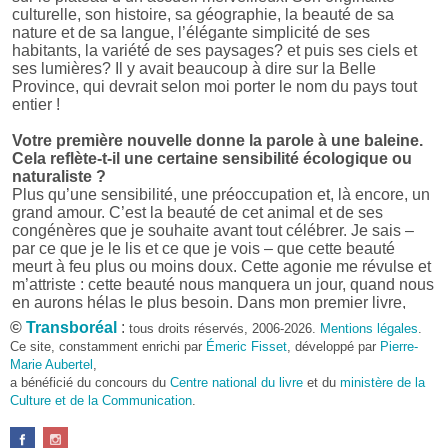
culturelle, son histoire, sa géographie, la beauté de sa
nature et de sa langue, l’élégante simplicité de ses
habitants, la variété de ses paysages? et puis ses ciels et
ses lumières? Il y avait beaucoup à dire sur la Belle
Province, qui devrait selon moi porter le nom du pays tout
entier !
Votre première nouvelle donne la parole à une baleine.
Cela reflète-t-il une certaine sensibilité écologique ou
naturaliste ?
Plus qu’une sensibilité, une préoccupation et, là encore, un
grand amour. C’est la beauté de cet animal et de ses
congénères que je souhaite avant tout célébrer. Je sais –
par ce que je le lis et ce que je vois – que cette beauté
meurt à feu plus ou moins doux. Cette agonie me révulse et
m’attriste : cette beauté nous manquera un jour, quand nous
en aurons hélas le plus besoin. Dans mon premier livre,
j’avais pris goût à me mettre dans la peau d’une bête. Outre
©
Transboréal
:
tous droits réservés, 2006-2026.
Mentions légales
.
l’intérêt de l’exercice littéraire, il me semble que cela peut
Ce site, constamment enrichi par
Émeric Fisset
, développé par
Pierre-
être un bon moyen pour transmettre certains messages.
Marie Aubertel
,
a bénéficié du concours du
Centre national du livre
et du
ministère de la
Pourquoi avoir choisi le format des nouvelles plutôt
Culture et de la Communication
.
qu’un autre ?
D’abord parce que j’aime (décidément!) en lire !
Maupassant, Buzzati, Coloane ou Steinbeck m’ont