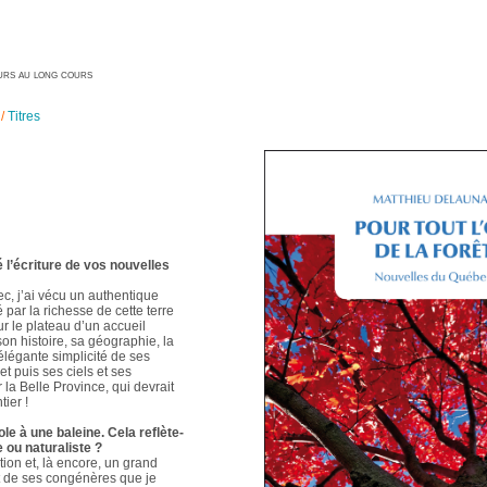
geurs au long cours
/
Titres
é l’écriture de vos nouvelles
ec, j’ai vécu un authentique
é par la richesse de cette terre
ur le plateau d’un accueil
 son histoire, sa géographie, la
élégante simplicité de ses
t puis ses ciels et ses
 la Belle Province, qui devrait
ier !
le à une baleine. Cela reflète-
e ou naturaliste ?
ion et, là encore, un grand
t de ses congénères que je