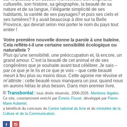
culturelle, son histoire, sa géographie, la beauté de sa
nature et de sa langue, l’élégante simplicité de ses
habitants, la variété de ses paysages? et puis ses ciels et
ses lumières? Il y avait beaucoup à dire sur la Belle
Province, qui devrait selon moi porter le nom du pays tout
entier !
Votre première nouvelle donne la parole à une baleine.
Cela reflète-t-il une certaine sensibilité écologique ou
naturaliste ?
Plus qu’une sensibilité, une préoccupation et, là encore, un
grand amour. C’est la beauté de cet animal et de ses
congénères que je souhaite avant tout célébrer. Je sais –
par ce que je le lis et ce que je vois – que cette beauté
meurt à feu plus ou moins doux. Cette agonie me révulse et
m’attriste : cette beauté nous manquera un jour, quand nous
en aurons hélas le plus besoin. Dans mon premier livre,
j’avais pris goût à me mettre dans la peau d’une bête. Outre
©
Transboréal
:
tous droits réservés, 2006-2026.
Mentions légales
.
l’intérêt de l’exercice littéraire, il me semble que cela peut
Ce site, constamment enrichi par
Émeric Fisset
, développé par
Pierre-
être un bon moyen pour transmettre certains messages.
Marie Aubertel
,
a bénéficié du concours du
Centre national du livre
et du
ministère de la
Pourquoi avoir choisi le format des nouvelles plutôt
Culture et de la Communication
.
qu’un autre ?
D’abord parce que j’aime (décidément!) en lire !
Maupassant, Buzzati, Coloane ou Steinbeck m’ont