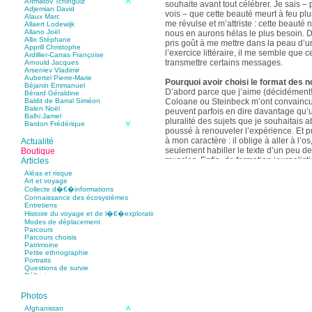
Aïtmatov Tchinguiz
souhaite avant tout célébrer. Je sais – p
Adjemian David
vois – que cette beauté meurt à feu pl
Alaux Marc
me révulse et m’attriste : cette beaut
Allaert Lodewijk
Allano Joël
nous en aurons hélas le plus besoin. D
Allix Stéphane
pris goût à me mettre dans la peau d’un
Apprill Christophe
l’exercice littéraire, il me semble que
Ardillier-Carras Françoise
transmettre certains messages.
Arnould Jacques
Arseniev Vladimir
Aubertel Pierre-Marie
Pourquoi avoir choisi le format des n
Béjanin Emmanuel
D’abord parce que j’aime (décidément!)
Bérard Géraldine
Coloane ou Steinbeck m’ont convaincu 
Baldit de Barral Siméon
Balen Noël
peuvent parfois en dire davantage qu’
Balhi Jamel
pluralité des sujets que je souhaitais 
Bardon Frédérique
poussé à renouveler l’expérience. Et 
Barnagaud Jean-Yves
Bastide Fabien
à mon caractère : il oblige à aller à l’o
Actualité
Baudin Julie
seulement habiller le texte d’un peu d
Boutique
Baujard Jacques
muscles. Enfin, de formation journalisti
Articles
Bazin Sylvain
communication, j’ai toujours été porté v
Bellanger Marc
Aléas et risque
Bellec Hervé
saynètes, les aphorismes et les slogan
Art et voyage
Belleville Régis
Collecte d�€�informations
Benestar Géraldine
Connaissance des écosystèmes
Selon vous, sur quel point avez-vous 
Benoist Yann
Entretiens
précédent recueil,
Un parfum de mou
Bertrand Jordane
Histoire du voyage et de l�€�exploration
Bertrandy Antoine
asiatique
?
Modes de déplacement
Bezsonov Youri
Sur le plan littéraire, j’espère que les c
Parcours
Bideau Michel-Cosme
s’imbriquent davantage les unes avec 
Parcours choisis
Billard Yannick
Patrimoine
Blanchet Anne-Lise
quotidienne de l’écriture a augmenté mo
Petite ethnographie
Bluntzer Christophe
pense que mon style s’est affûté. Les c
Portraits
Bobin Mathieu
contours de mes textes sont plus nets. 
Questions de survie
Boch Anne-Laure
Réflexions
rapport aux thèmes déroulés, mon rapp
Boch Julie
Boclet-Weller Robin
échelles s’est affirmé. Si je n’oublie 
Boillot Henri
Photos
gouvernent ont un impact inouï sur nos
Bonnem Éric
qu’il y a dans la proximité une latitude 
Boudart Jean-Louis
Afghanistan