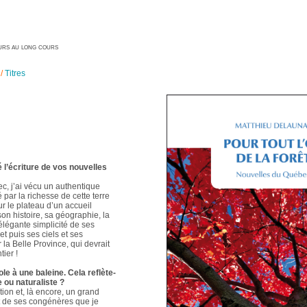
geurs au long cours
/
Titres
é l’écriture de vos nouvelles
ec, j’ai vécu un authentique
é par la richesse de cette terre
ur le plateau d’un accueil
 son histoire, sa géographie, la
élégante simplicité de ses
t puis ses ciels et ses
 la Belle Province, qui devrait
ier !
le à une baleine. Cela reflète-
e ou naturaliste ?
ion et, là encore, un grand
t de ses congénères que je