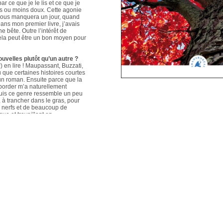
ar ce que je le lis et ce que je
us ou moins doux. Cette agonie
é nous manquera un jour, quand
ans mon premier livre, j’avais
e bête. Outre l’intérêt de
 cela peut être un bon moyen pour
ouvelles plutôt qu’un autre ?
 en lire ! Maupassant, Buzzati,
que certaines histoires courtes
un roman. Ensuite parce que la
aborder m’a naturellement
puis ce genre ressemble un peu
s, à trancher dans le gras, pour
e nerfs et de beaucoup de
que et travaillant en
ers le format court, les
s. Mais je me soigne !
le plus évolué depuis votre
sson, Nouvelles du Sud-Est
hoses s’articulent et
les autres. Ma pratique presque
n habileté narrative et je
hoses se sont précisées, les
Sur un plan personnel, et par
ort au monde et surtout aux
pas que les systèmes qui nous
 existences de fétus, je pense
d’action très grande.