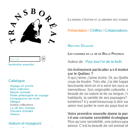
La maison d’édition et la librairie des voya
Présentation /
Chiffres
/
Collaborations
Matthieu Delaunay
Les charmes de la vie en Belle Province
Auteur de :
Pour tout l’or de la forêt
.
recherche avancée
Un événement particulier a-t-il motiv
sur le Québec ?
À qui j’aime, j’aime écrire. Or, au Québ
Catalogue
coup de foudre. Très vite, j’ai été happ
fascinante dont on m’a servi les sucs s
Voyage en poche
Hors collection
merveilleux. Son originalité culturelle,
Nature nomade
beauté de sa nature et de sa langue, l’
Petite philosophie du voyage
habitants, la variété de ses paysages? e
Compagnons de route
lumières? Il y avait beaucoup à dire sur
Sillages
Autres collections
selon moi porter le nom du pays tout ent
La clé des champs
Chemins d’étoiles
Votre première nouvelle donne la paro
Visions
t-il une certaine sensibilité écologiqu
Plus qu’une sensibilité, une préoccupat
Auteurs et voyageurs
amour. C’est la beauté de cet animal e