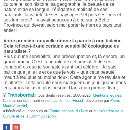
culturelle, son histoire, sa géographie, la beauté de sa
nature et de sa langue, l’élégante simplicité de ses
habitants, la variété de ses paysages? et puis ses ciels et
ses lumières? Il y avait beaucoup à dire sur la Belle
Province, qui devrait selon moi porter le nom du pays tout
entier !
Votre première nouvelle donne la parole à une baleine.
Cela reflète-t-il une certaine sensibilité écologique ou
naturaliste ?
Plus qu’une sensibilité, une préoccupation et, là encore, un
grand amour. C’est la beauté de cet animal et de ses
congénères que je souhaite avant tout célébrer. Je sais –
par ce que je le lis et ce que je vois – que cette beauté
meurt à feu plus ou moins doux. Cette agonie me révulse et
m’attriste : cette beauté nous manquera un jour, quand nous
en aurons hélas le plus besoin. Dans mon premier livre,
j’avais pris goût à me mettre dans la peau d’une bête. Outre
©
Transboréal
:
tous droits réservés, 2006-2026.
Mentions légales
.
l’intérêt de l’exercice littéraire, il me semble que cela peut
Ce site, constamment enrichi par
Émeric Fisset
, développé par
Pierre-
être un bon moyen pour transmettre certains messages.
Marie Aubertel
,
a bénéficié du concours du
Centre national du livre
et du
ministère de la
Pourquoi avoir choisi le format des nouvelles plutôt
Culture et de la Communication
.
qu’un autre ?
D’abord parce que j’aime (décidément!) en lire !
Maupassant, Buzzati, Coloane ou Steinbeck m’ont