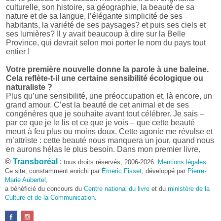
culturelle, son histoire, sa géographie, la beauté de sa
nature et de sa langue, l’élégante simplicité de ses
habitants, la variété de ses paysages? et puis ses ciels et
ses lumières? Il y avait beaucoup à dire sur la Belle
Province, qui devrait selon moi porter le nom du pays tout
entier !
Votre première nouvelle donne la parole à une baleine.
Cela reflète-t-il une certaine sensibilité écologique ou
naturaliste ?
Plus qu’une sensibilité, une préoccupation et, là encore, un
grand amour. C’est la beauté de cet animal et de ses
congénères que je souhaite avant tout célébrer. Je sais –
par ce que je le lis et ce que je vois – que cette beauté
meurt à feu plus ou moins doux. Cette agonie me révulse et
m’attriste : cette beauté nous manquera un jour, quand nous
en aurons hélas le plus besoin. Dans mon premier livre,
j’avais pris goût à me mettre dans la peau d’une bête. Outre
©
Transboréal
:
tous droits réservés, 2006-2026.
Mentions légales
.
l’intérêt de l’exercice littéraire, il me semble que cela peut
Ce site, constamment enrichi par
Émeric Fisset
, développé par
Pierre-
être un bon moyen pour transmettre certains messages.
Marie Aubertel
,
a bénéficié du concours du
Centre national du livre
et du
ministère de la
Pourquoi avoir choisi le format des nouvelles plutôt
Culture et de la Communication
.
qu’un autre ?
D’abord parce que j’aime (décidément!) en lire !
Maupassant, Buzzati, Coloane ou Steinbeck m’ont